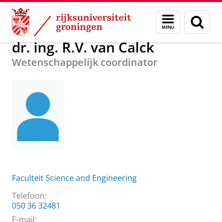
Skip
Skip
Over ons
dr. ing. R.V. van Calck
Menu
Zoek
to
to
en
Content
Navigation
zoeken
dr. ing. R.V. van Calck
Wetenschappelijk coordinator
Faculteit Science and Engineering
Telefoon:
050 36 32481
E-mail: