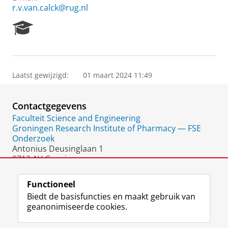
r.v.van.calck@rug.nl
R
e
s
e
a
Laatst gewijzigd:
01 maart 2024 11:49
r
c
h
Contactgegevens
P
o
Faculteit Science and Engineering
r
Groningen Research Institute of Pharmacy — FSE
t
Onderzoek
a
Antonius Deusinglaan 1
l
9713 AV Groningen
Nederland
Functioneel
Biedt de basisfuncties en maakt gebruik van
geanonimiseerde cookies.
F
L
R
I
Y
Volg de RUG