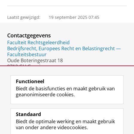
Laatst gewijzigd:
19 september 2025 07:45
Contactgegevens
Faculteit Rechtsgeleerdheid
Bedrijfsrecht, Europees Recht en Belastingrecht —
Faculteitsbestuur
Oude Boteringestraat 18
9712 GH Groningen
Nederland
Functioneel
Biedt de basisfuncties en maakt gebruik van
geanonimiseerde cookies.
F
L
R
I
Y
Volg de RUG
a
i
S
n
o
Standaard
c
n
S
s
u
Biedt de optimale werking en maakt gebruik
e
k
-
t
T
Studiekiezers
van onder andere videocookies.
b
e
f
a
u