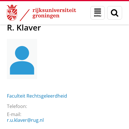
Skip
Skip
Over ons
R. Klaver
Menu
Zoek
to
to
en
Content
Navigation
zoeken
R. Klaver
Faculteit Rechtsgeleerdheid
Telefoon:
E-mail:
r.u.klaver@rug.nl