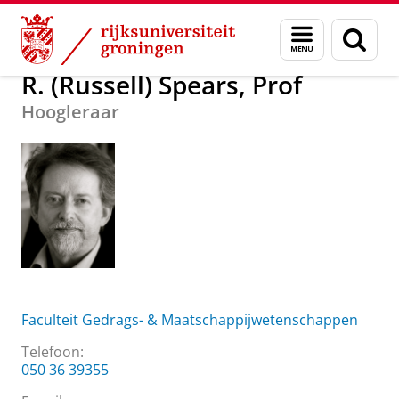
Skip
Skip
Over ons
R. (Russell) Spears, Prof
Menu
Zoek
to
to
en
Content
Navigation
zoeken
R. (Russell) Spears, Prof
Hoogleraar
Faculteit Gedrags- & Maatschappijwetenschappen
Telefoon:
050 36 39355