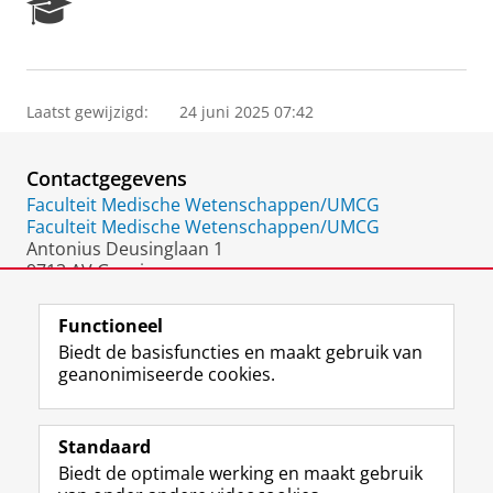
R
e
s
e
a
Laatst gewijzigd:
24 juni 2025 07:42
r
c
h
Contactgegevens
P
o
Faculteit Medische Wetenschappen/UMCG
r
Faculteit Medische Wetenschappen/UMCG
t
Antonius Deusinglaan 1
a
9713 AV Groningen
l
Nederland
Functioneel
Biedt de basisfuncties en maakt gebruik van
geanonimiseerde cookies.
F
L
R
I
Y
Volg de RUG
a
i
S
n
o
Standaard
c
n
S
s
u
Biedt de optimale werking en maakt gebruik
e
k
-
t
T
Studiekiezers