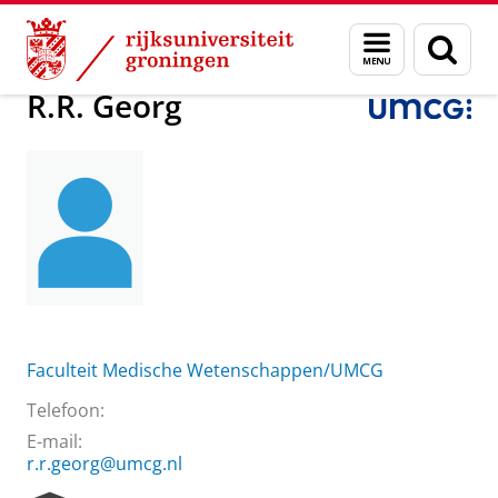
Skip
Skip
Over ons
R.R. Georg
Menu
Zoek
to
to
en
Content
Navigation
zoeken
R.R. Georg
Faculteit Medische Wetenschappen/UMCG
Telefoon:
E-mail:
r.r.georg@umcg.nl