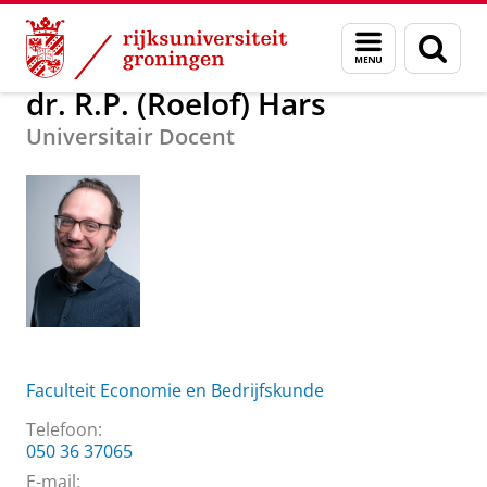
Skip
Skip
Over ons
dr. R.P. (Roelof) Hars
Menu
Zoek
to
to
en
Content
Navigation
zoeken
dr. R.P. (Roelof) Hars
Universitair Docent
Faculteit Economie en Bedrijfskunde
Telefoon:
050 36 37065
E-mail: