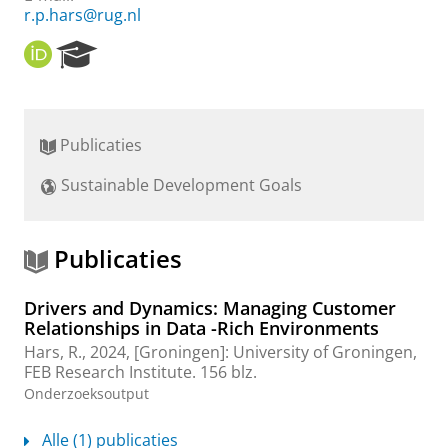
r.p.hars@rug.nl
O
R
R
e
C
s
I
e
D
a
Publicaties
r
c
Sustainable Development Goals
h
P
o
r
Publicaties
t
a
Drivers and Dynamics: Managing Customer
l
Relationships in Data -Rich Environments
Hars, R.
,
2024
, [Groningen]:
University of Groningen,
FEB Research Institute
.
156 blz.
Onderzoeksoutput
Alle (1) publicaties