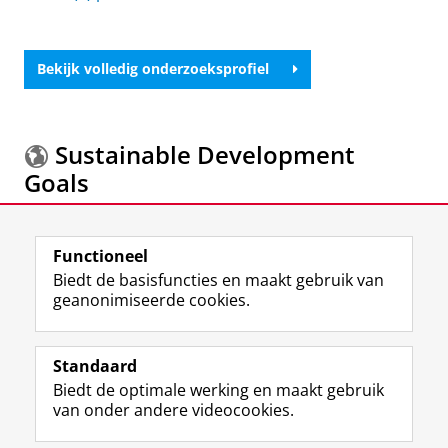
Bekijk volledig onderzoeksprofiel
Sustainable Development
Goals
Meer informatie over de
Sustainable Development
Functioneel
Goals.
Biedt de basisfuncties en maakt gebruik van
geanonimiseerde cookies.
F
L
R
I
Y
Volg de RUG
a
i
S
n
o
Standaard
c
n
S
s
u
Biedt de optimale werking en maakt gebruik
e
k
-
t
T
Studiekiezers
van onder andere videocookies.
b
e
f
a
u
Maatschappij/bedrijven
o
d
e
g
b