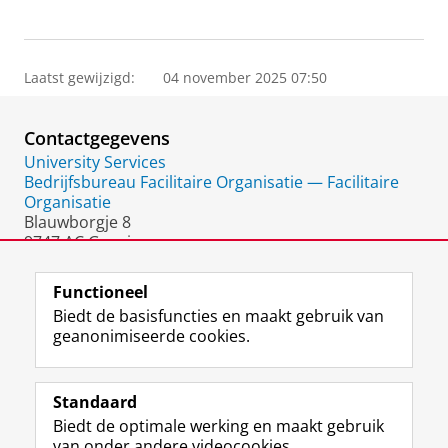
Laatst gewijzigd:
04 november 2025 07:50
Contactgegevens
University Services
Bedrijfsbureau Facilitaire Organisatie — Facilitaire
Organisatie
Blauwborgje 8
9747 AC Groningen
Nederland
Functioneel
Biedt de basisfuncties en maakt gebruik van
geanonimiseerde cookies.
F
L
R
I
Y
Volg de RUG
a
i
S
n
o
Standaard
c
n
S
s
u
Biedt de optimale werking en maakt gebruik
e
k
-
t
T
Studiekiezers
van onder andere videocookies.