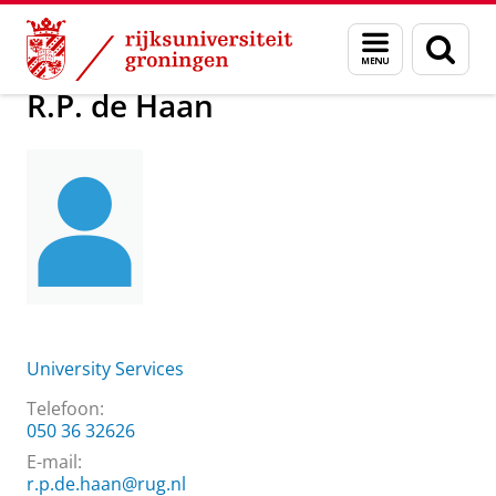
Skip
Skip
Over ons
R.P. de Haan
Menu
Zoek
to
to
en
Content
Navigation
zoeken
R.P. de Haan
University Services
Telefoon:
050 36 32626
E-mail:
r.p.de.haan@rug.nl