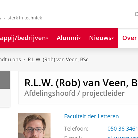
C
s - sterk in techniek
appij/bedrijven
Alumni
Nieuws
Over
ndt u ons
R.L.W. (Rob) van Veen, BSc
R.L.W. (Rob) van Veen, 
Afdelingshoofd / projectleider
Faculteit der Letteren
Telefoon:
050 36 346