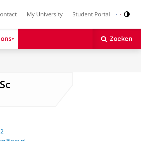
ontact
My University
Student Portal
Contr
Nederlands
English
 ons
Zoeken
BSc
12