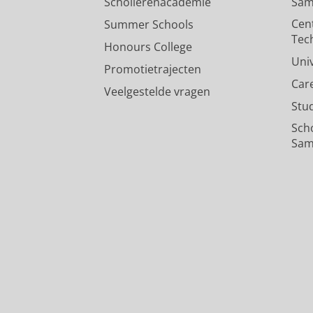
Scholierenacademie
Sam
Cen
Summer Schools
Tec
Honours College
Uni
Promotietrajecten
Car
Veelgestelde vragen
Stu
Sch
Sam