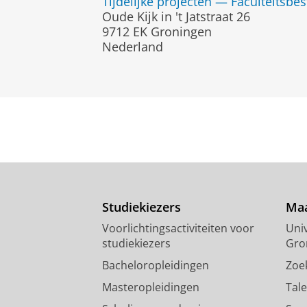
Tijdelijke projecten — Faculteitsbe
Oude Kijk in 't Jatstraat 26
9712 EK Groningen
Nederland
Studiekiezers
Maa
Voorlichtingsactiviteiten voor
Univ
studiekiezers
Gro
Bacheloropleidingen
Zoe
Masteropleidingen
Tal