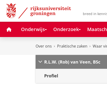
Skip
Skip
to
to
Content
Navigation
breed in kenni
Home
Onderwijs
Onderzoek
Maatsch
Over ons
Praktische zaken
Waar vi
R.L.W. (Rob) van Veen, BSc
Profiel