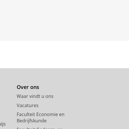
Over ons
Waar vindt u ons
Vacatures
Faculteit Economie en
Bedrijfskunde
ijs