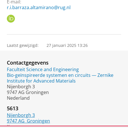
E-mail:
r.i.barraza.altamirano@rug.nl
O
R
C
I
D
Laatst gewijzigd:
27 januari 2025 13:26
Contactgegevens
Faculteit Science and Engineering
Bio-geïnspireerde systemen en circuits — Zernike
Institute for Advanced Materials
Nijenborgh 3
9747 AG Groningen
Nederland
5613
Nijenborgh 3
9747 AG
Groningen
Kamer: