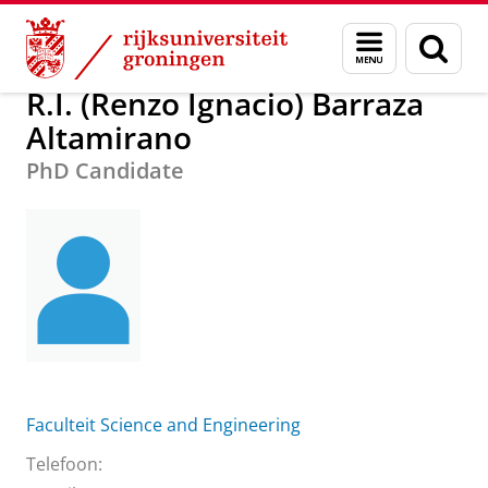
Skip
Skip
R.I. (Renzo Ignacio) Barraza Altamirano
Menu
Zoek
to
to
en
Content
Navigation
zoeken
R.I. (Renzo Ignacio) Barraza
Altamirano
PhD Candidate
Faculteit Science and Engineering
Telefoon: