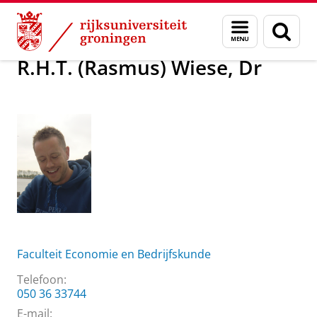
Skip
Skip
Over ons
R.H.T. (Rasmus) Wiese, Dr
Menu
Zoek
to
to
en
Content
Navigation
zoeken
R.H.T. (Rasmus) Wiese, Dr
Faculteit Economie en Bedrijfskunde
Telefoon:
050 36 33744
E-mail: