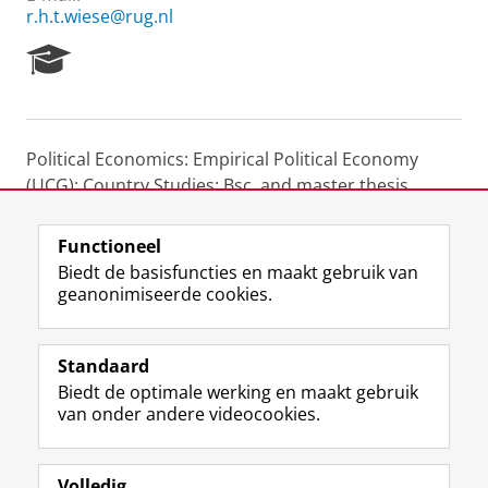
r.h.t.wiese@rug.nl
R
e
s
e
a
Political Economics: Empirical Political Economy
r
(UCG): Country Studies: Bsc. and master thesis
c
h
supervison.
P
Functioneel
o
Laatst gewijzigd:
25 juni 2022 10:56
Biedt de basisfuncties en maakt gebruik van
r
geanonimiseerde cookies.
t
a
F
L
R
I
Y
Volg de RUG
l
a
i
S
n
o
Standaard
c
n
S
s
u
Biedt de optimale werking en maakt gebruik
e
k
-
t
T
Studiekiezers
van onder andere videocookies.
b
e
f
a
u
Maatschappij/bedrijven
o
d
e
g
b
o
I
e
r
e
Alumni
k
n
d
a
-
Volledig