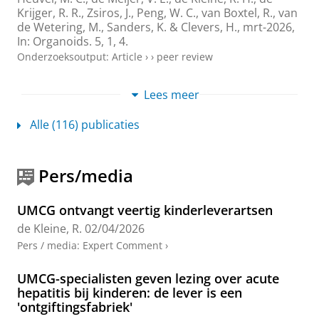
Krijger, R. R., Zsiros, J., Peng, W. C., van Boxtel, R., van
de Wetering, M., Sanders, K. & Clevers, H.,
mrt-2026
,
In:
Organoids.
5
,
1
, 4.
Onderzoeksoutput
:
Article
›
›
peer review
Breastmilk and medium-chain triglyceride
Lees meer
supplementation: Retrospective study on
outcomes in biliary atresia infants after Kasai
Alle (116) publicaties
Helt, T. W.,
de Kleine, R. H.
, Johansen, L. S., Dijkstra, T.,
Hulscher, J. B. F.
,
Verkade, H. J.
& Christensen, V. B.,
mei-2026
,
In:
Journal of Pediatric Gastroenterology
Pers/media
and Nutrition.
82
,
5
,
blz. 1269-1277
9 blz.
Onderzoeksoutput
:
Article
›
›
peer review
UMCG ontvangt veertig kinderleverartsen
Differential Wnt/β-catenin signaling via
de Kleine, R.
02/04/2026
TCF7L2/LEF1 binding specificity shapes
Pers / media
:
Expert Comment
›
cellular and tumor phenotypes
Kluiver, T. A., Nordin, A., Lu, Y., Guo, X., Schubert, S.
UMCG-specialisten geven lezing over acute
A., Yeung, D., Ardisasmita, A. I., Terpstra, W., Zhang,
hepatitis bij kinderen: de lever is een
C., Duan, X., Savur, R.,
van den Heuvel, M. C.
,
de
'ontgiftingsfabriek'
Meijer, V. E.
,
de Kleine, R. H.
, Kraal, K., de Krijger, R. R.,