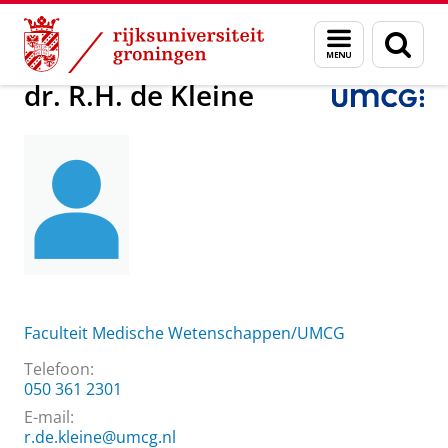
Skip
Skip
Over ons
dr. R.H. de Kleine
Menu
Zoek
to
to
en
Content
Navigation
zoeken
dr. R.H. de Kleine
Faculteit Medische Wetenschappen/UMCG
Telefoon:
050 361 2301
E-mail:
r.de.kleine@umcg.nl