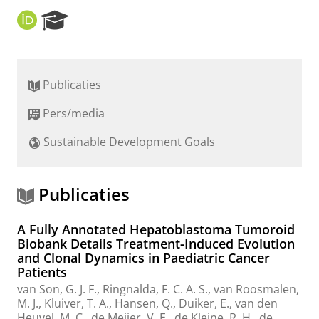
O
R
R
e
C
s
I
e
D
a
Publicaties
r
c
Pers/media
h
P
Sustainable Development Goals
o
r
t
a
Publicaties
l
A Fully Annotated Hepatoblastoma Tumoroid
Biobank Details Treatment-Induced Evolution
and Clonal Dynamics in Paediatric Cancer
Patients
van Son, G. J. F., Ringnalda, F. C. A. S., van Roosmalen,
M. J., Kluiver, T. A., Hansen, Q.,
Duiker, E.
,
van den
Heuvel, M. C.
,
de Meijer, V. E.
,
de Kleine, R. H.
, de