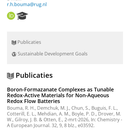
r.h.bouma@rug.nl
O
R
R
e
C
s
I
e
D
a
Publicaties
r
c
Sustainable Development Goals
h
P
o
r
Publicaties
t
a
Boron-Formazanate Complexes as Tunable
l
Redox-Active Materials for Non-Aqueous
Redox Flow Batteries
Bouma, R. H.
, Demchuk, M. J., Chun, S., Buguis, F. L.,
Cotterill, E. L., Mehdian, A. M., Boyle, P. D., Drover, M.
W., Gilroy, J. B. &
Otten, E.
,
2-mrt-2026
,
In:
Chemistry -
A European Journal.
32
,
9
,
8 blz.
, e03592.