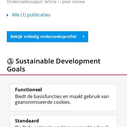
Onderzoeksoutput
:
Article
›
›
peer review
Alle (1) publicaties
Bekijk volledig onderzoeksprofiel
Sustainable Development
Goals
Meer informatie over de
Sustainable Development
Functioneel
Goals.
Biedt de basisfuncties en maakt gebruik van
geanonimiseerde cookies.
F
L
R
I
Y
Volg de RUG
a
i
S
n
o
Standaard
c
n
S
s
u