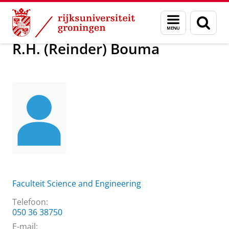
Skip
Skip
Over ons
R.H. (Reinder) Bouma
Menu
Zoek
to
to
en
Content
Navigation
zoeken
R.H. (Reinder) Bouma
Faculteit Science and Engineering
Telefoon:
050 36 38750
E-mail: