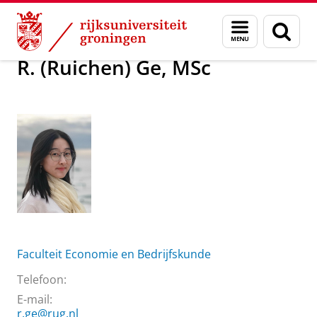
Skip
Skip
Over ons
R. (Ruichen) Ge, MSc
Menu
Zoek
to
to
en
Content
Navigation
zoeken
R. (Ruichen) Ge, MSc
Faculteit Economie en Bedrijfskunde
Telefoon:
E-mail:
r.ge@rug.nl