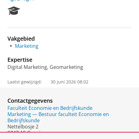
R
e
s
e
a
Vakgebied
r
Marketing
c
h
Expertise
P
o
Digital Marketing, Geomarketing
r
t
Laatst gewijzigd:
30 juni 2026 08:02
a
l
Contactgegevens
Faculteit Economie en Bedrijfskunde
Marketing — Bestuur faculteit Economie en
Bedrijfskunde
Nettelbosje 2
9747 AE Groningen