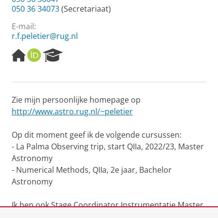
050 36 34073
(Secretariaat)
E-mail:
r.f.peletier@rug.nl
H
O
R
o
R
e
m
C
s
e
I
e
p
D
a
Zie mijn persoonlijke homepage op
a
r
http://www.astro.rug.nl/~peletier
g
c
e
h
P
Op dit moment geef ik de volgende cursussen:
o
- La Palma Observing trip, start QIIa, 2022/23, Master
r
Astronomy
t
- Numerical Methods, QIIa, 2e jaar, Bachelor
a
l
Astronomy
Ik ben ook Stage Coordinator Instrumentatie Master
Sterrenkunde.