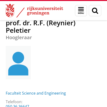
Skip
Skip
Over ons
prof. dr. R.F. (Reynier) Peletier
Menu
Zoek
to
to
en
Content
Navigation
zoeken
prof. dr. R.F. (Reynier)
Peletier
Hoogleraar
Faculteit Science and Engineering
Telefoon:
050 36 36647