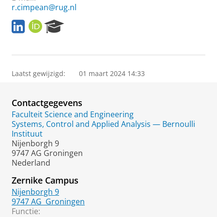
r.cimpean@rug.nl
L
O
R
i
R
e
n
C
s
k
I
e
e
D
a
d
r
Laatst gewijzigd:
01 maart 2024 14:33
I
c
n
h
Contactgegevens
P
o
Faculteit Science and Engineering
r
Systems, Control and Applied Analysis — Bernoulli
t
Instituut
a
Nijenborgh 9
l
9747 AG Groningen
Nederland
Zernike Campus
Nijenborgh 9
9747 AG
Groningen
Functie: