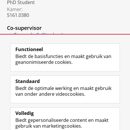
PhD Student
Kamer:
5161.0380
Co-supervisor
Trenn, dr. S. (Stephan)
Associate Professor
Functioneel
Biedt de basisfuncties en maakt gebruik van
geanonimiseerde cookies.
F
L
R
I
Y
Volg de RUG
a
i
S
n
o
Standaard
c
n
S
s
u
Biedt de optimale werking en maakt gebruik
e
k
-
t
T
Studiekiezers
van onder andere videocookies.
b
e
f
a
u
Maatschappij/bedrijven
o
d
e
g
b
o
I
e
r
e
Alumni
k
n
d
a
-
Volledig
p
-
R
m
k
Biedt gepersonaliseerde content en maakt
Over ons
a
p
i
-
a
gebruik van marketingcookies.