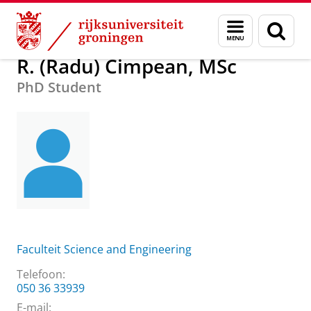
Skip
Skip
Over ons
R. (Radu) Cimpean, MSc
Menu
Zoek
to
to
en
Content
Navigation
zoeken
R. (Radu) Cimpean, MSc
PhD Student
Faculteit Science and Engineering
Telefoon:
050 36 33939
E-mail: