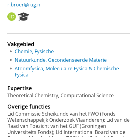
r.broer@rug.nl
O
R
R
e
C
s
I
e
D
a
Vakgebied
r
Chemie, Fysische
c
h
Natuurkunde, Gecondenseerde Materie
P
Atoomfysica, Moleculaire Fysica & Chemische
o
Fysica
r
t
Expertise
a
l
Theoretical Chemistry, Computational Science
Overige functies
Lid Commissie Scheikunde van het FWO (Fonds
Wetenschappelijk Onderzoek Vlaanderen); Lid van de
Raad van Toezicht van het GUF (Groningen
Universiteits Fonds); Lid International Board van de