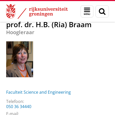
Skip
Skip
Over ons
prof. dr. H.B. (Ria) Braam
Menu
Zoek
to
to
en
Content
Navigation
zoeken
prof. dr. H.B. (Ria) Braam
Hoogleraar
Faculteit Science and Engineering
Telefoon:
050 36 34440
E-mail: