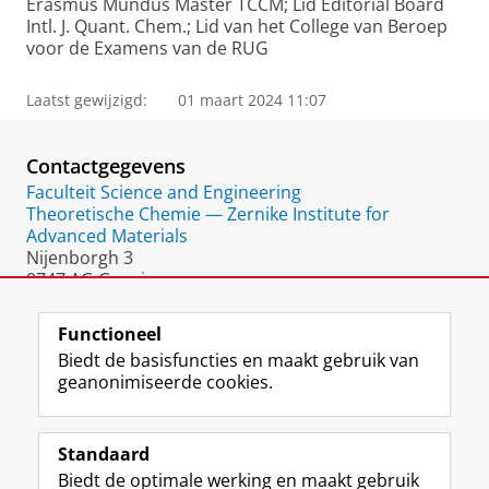
Erasmus Mundus Master TCCM; Lid Editorial Board
Intl. J. Quant. Chem.; Lid van het College van Beroep
voor de Examens van de RUG
Laatst gewijzigd:
01 maart 2024 11:07
Contactgegevens
Faculteit Science and Engineering
Theoretische Chemie — Zernike Institute for
Advanced Materials
Nijenborgh 3
9747 AG Groningen
Nederland
Functioneel
Biedt de basisfuncties en maakt gebruik van
geanonimiseerde cookies.
F
L
R
I
Y
Volg de RUG
a
i
S
n
o
Standaard
c
n
S
s
u
Biedt de optimale werking en maakt gebruik
e
k
-
t
T
Studiekiezers