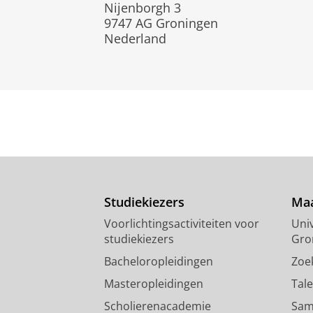
Nijenborgh 3
9747 AG Groningen
Nederland
Studiekiezers
Maa
Voorlichtingsactiviteiten voor
Univ
studiekiezers
Gro
Bacheloropleidingen
Zoe
Masteropleidingen
Tal
Scholierenacademie
Sam