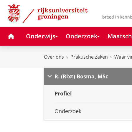
Skip
Skip
to
to
Content
Navigation
breed in kenni
Home
Onderwijs
Onderzoek
Maatsch
Over ons
Praktische zaken
Waar vi
R. (Rixt) Bosma, MSc
Profiel
Onderzoek