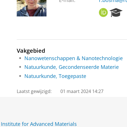
E-mail:
r.bosma@ru
O
R
R
e
C
s
I
e
D
a
r
c
Vakgebied
h
Nanowetenschappen & Nanotechnologie
P
Natuurkunde, Gecondenseerde Materie
o
r
Natuurkunde, Toegepaste
t
a
Laatst gewijzigd:
01 maart 2024 14:27
l
Institute for Advanced Materials