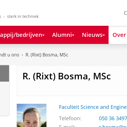
C
s - sterk in techniek
appij/bedrijven
Alumni
Nieuws
Over
ndt u ons
R. (Rixt) Bosma, MSc
R. (Rixt) Bosma, MSc
Faculteit Science and Engine
Telefoon:
050 36 349