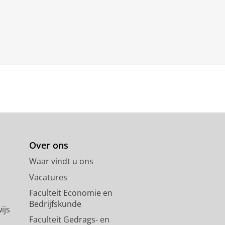
Over ons
Waar vindt u ons
Vacatures
Faculteit Economie en
Bedrijfskunde
ijs
Faculteit Gedrags- en