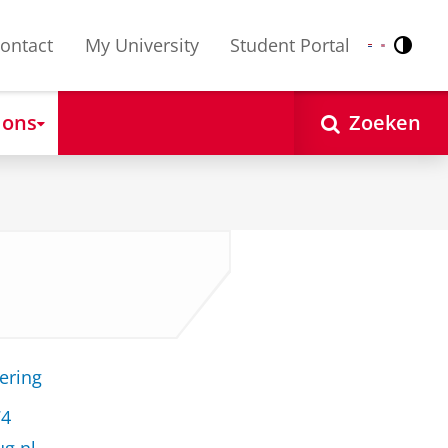
ontact
My University
Student Portal
Contr
Nederlands
English
 ons
Zoeken
ering
74