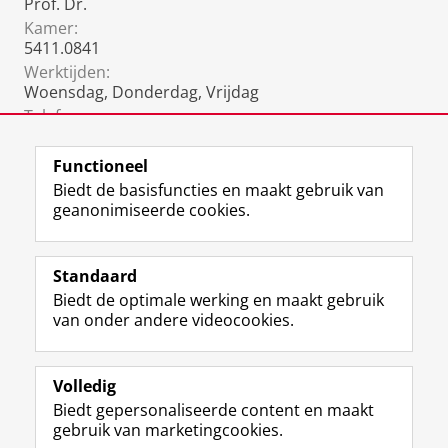
Prof. Dr.
Kamer:
5411.0841
Werktijden:
Woensdag, Donderdag, Vrijdag
Telefoon:
050 36 33685
(Mw. Nathalie Dijk)
Functioneel
Biedt de basisfuncties en maakt gebruik van
geanonimiseerde cookies.
F
L
R
I
Y
Volg de RUG
a
i
S
n
o
Standaard
c
n
S
s
u
Biedt de optimale werking en maakt gebruik
e
k
-
t
T
Studiekiezers
van onder andere videocookies.
b
e
f
a
u
Maatschappij/bedrijven
o
d
e
g
b
o
I
e
r
e
Alumni
k
n
d
a
-
Volledig
p
-
R
m
k
Biedt gepersonaliseerde content en maakt
Over ons
a
p
i
-
a
gebruik van marketingcookies.
g
a
j
a
n