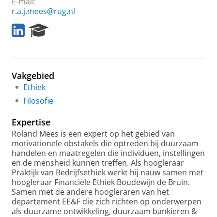
E-mail:
r.a.j.mees@rug.nl
L
R
i
e
n
s
k
e
e
a
Vakgebied
d
r
I
c
Ethiek
n
h
Filosofie
P
o
Expertise
r
Roland Mees is een expert op het gebied van
t
motivationele obstakels die optreden bij duurzaam
a
handelen en maatregelen die individuen, instellingen
l
en de mensheid kunnen treffen. Als hoogleraar
Praktijk van Bedrijfsethiek werkt hij nauw samen met
hoogleraar Financiële Ethiek Boudewijn de Bruin.
Samen met de andere hoogleraren van het
departement EE&F die zich richten op onderwerpen
als duurzame ontwikkeling, duurzaam bankieren &