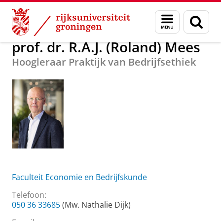
Skip
Skip
Over ons
prof. dr. R.A.J. (Roland) Mees
Menu
Zoek
to
to
en
Content
Navigation
zoeken
prof. dr. R.A.J. (Roland) Mees
Hoogleraar Praktijk van Bedrijfsethiek
Faculteit Economie en Bedrijfskunde
Telefoon:
050 36 33685
(Mw. Nathalie Dijk)