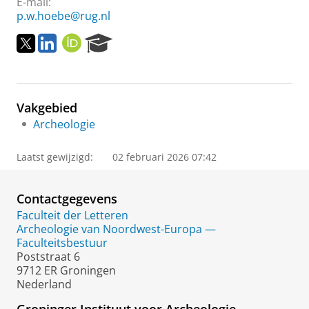
E-mail:
p.w.hoebe@rug.nl
T
L
O
R
w
i
R
e
i
n
C
s
t
k
I
e
t
e
D
a
Vakgebied
e
d
r
r
I
c
Archeologie
n
h
P
Laatst gewijzigd:
02 februari 2026 07:42
o
r
t
Contactgegevens
a
Faculteit der Letteren
l
Archeologie van Noordwest-Europa —
Faculteitsbestuur
Poststraat 6
9712 ER Groningen
Nederland