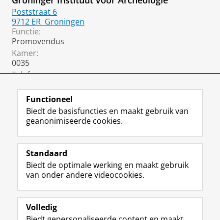
Groninger Instituut voor Archeologie
Poststraat 6
9712 ER
Groningen
Functie:
Promovendus
Kamer:
0035
Telefoon:
050 36 37583
Functioneel
Biedt de basisfuncties en maakt gebruik van
geanonimiseerde cookies.
F
L
R
I
Y
Volg de RUG
a
i
S
n
o
Standaard
c
n
S
s
u
Biedt de optimale werking en maakt gebruik
e
k
-
t
T
Studiekiezers
van onder andere videocookies.
b
e
f
a
u
Maatschappij/bedrijven
o
d
e
g
b
o
I
e
r
e
Alumni
k
n
d
a
-
Volledig
p
-
R
m
k
Biedt gepersonaliseerde content en maakt