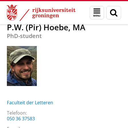
Skip
Skip
Over ons
P.W. (Pir) Hoebe, MA
Menu
Zoek
to
to
en
Content
Navigation
zoeken
P.W. (Pir) Hoebe, MA
PhD-student
Faculteit der Letteren
Telefoon:
050 36 37583