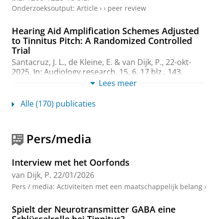
Onderzoeksoutput
:
Article
›
›
peer review
Hearing Aid Amplification Schemes Adjusted
to Tinnitus Pitch: A Randomized Controlled
Trial
Santacruz, J. L.
,
de Kleine, E.
&
van Dijk, P.
,
22-okt-
2025
,
In:
Audiology research.
15
,
6
,
17 blz.
, 143.
Onderzoeksoutput
:
Article
Lees meer
›
›
peer review
Alle (170) publicaties
Somatosensory Intervention Targeting
Temporomandibular Disorders and Awake
Bruxism Positively Impacts Subjective
Tinnitus
Pers/media
Bousema, E.
,
Dijkstra, P. U.
&
van Dijk, P.
,
okt-2025
,
In:
Audiology Research.
15
,
5
,
10 blz.
, 114.
Interview met het Oorfonds
Onderzoeksoutput
:
Article
›
›
peer review
van Dijk, P.
22/01/2026
Pers / media
:
Activiteiten met een maatschappelijk belang
›
Cross-sectional screening for inflammation in
tinnitus with near-normal hearing
Spielt der Neurotransmitter GABA eine
Mennink, L. M.
,
Albakri, L. B. M.
,
Aalbers, M. W.
,
Dijk, P.