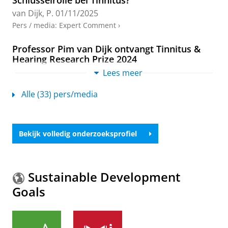
Schlüsselrolle bei Tinnitus?
V.
&
van Dijk, J. M. C.
,
nov-2024
,
In:
Hearing Research.
453
,
7 blz.
, 109124.
van Dijk, P.
01/11/2025
Onderzoeksoutput
:
Article
›
›
peer review
Pers / media
:
Expert Comment
›
Editorial: Towards an understanding of
Professor Pim van Dijk ontvangt Tinnitus &
tinnitus heterogeneity, volume II
Hearing Research Prize 2024
Cederroth, C. R., Kleinjung, T., Langguth, B., Noreña,
van Dijk, P.
08/12/2024
Lees meer
A., Neff, P., Mazurek, B.,
Van Dijk, P.
& Schlee, W.,
12-
Pers / media
:
Expert Comment
›
feb-2024
,
In:
Frontiers in Aging Neuroscience.
16
,
4
Alle (33) pers/media
blz.
, 1376600.
Is tinnitus straks verleden tuut? ‘De gekste
Onderzoeksoutput
›
›
peer review
dingen heb ik al geprobeerd om ervan af te
komen’
Hyperacusis in Tinnitus Individuals Is
Bekijk volledig onderzoeksprofiel
van Dijk, P.
15/06/2024
Associated with Smaller Gray Matter Volumes
in the Supplementary Motor Area Regardless
Pers / media
:
Expert Comment
›
of Hearing Levels
Sustainable Development
Makani, P.
,
Thioux, M.
,
Koops, E. A.
,
Pyott, S. J.
&
van
Oorsuizen kan ondraaglijk zijn. Maar dankzij
Dijk, P.
,
19-jul-2024
,
In:
Brain Sciences.
14
,
7
,
13 blz.
,
nieuwe behandelingen gloort er hoop
Goals
726.
van Dijk, P.
14/06/2024
Onderzoeksoutput
:
Article
›
›
peer review
Pers / media
:
Expert Comment
›