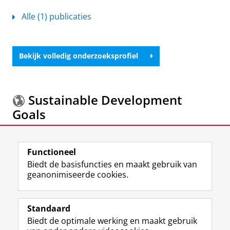
Alle (1) publicaties
Bekijk volledig onderzoeksprofiel
Sustainable Development
Goals
Meer informatie over de
Sustainable Development
Functioneel
Goals.
Biedt de basisfuncties en maakt gebruik van
geanonimiseerde cookies.
F
L
R
I
Y
Volg de RUG
a
i
S
n
o
Standaard
c
n
S
s
u
Biedt de optimale werking en maakt gebruik
e
k
-
t
T
Studiekiezers