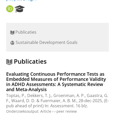
O
R
R
e
C
s
I
e
D
a
Publicaties
r
c
Sustainable Development Goals
h
P
o
r
Publicaties
t
a
Evaluating Continuous Performance Tests as
l
Embedded Measures of Performance Validity
in ADHD Assessments: A Systematic Review
and Meta-Analysis
Toptas, P.
,
Dekkers, T. J.
, Groenman, A. P.,
Gaastra, G.
F.
,
Waard, D. D.
&
Fuermaier, A. B. M.
,
28-dec-2025
, (E-
pub ahead of print)
In:
Assessment.
16 blz.
Onderzoeksoutput
:
Article
›
›
peer review