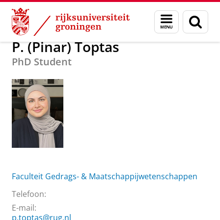
Skip
Skip
Over ons
P. (Pinar) Toptas
Menu
Zoek
to
to
en
Content
Navigation
zoeken
P. (Pinar) Toptas
PhD Student
Faculteit Gedrags- & Maatschappijwetenschappen
Telefoon:
E-mail:
p.toptas@rug.nl