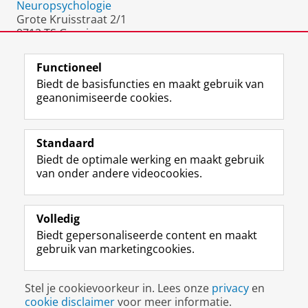
Neuropsychologie
Grote Kruisstraat 2/1
9712 TS Groningen
Nederland
Functioneel
Biedt de basisfuncties en maakt gebruik van
geanonimiseerde cookies.
F
L
R
I
Y
Volg de RUG
a
i
S
n
o
Standaard
c
n
S
s
u
Biedt de optimale werking en maakt gebruik
e
k
-
t
T
Studiekiezers
van onder andere videocookies.
b
e
f
a
u
Maatschappij/bedrijven
o
d
e
g
b
o
I
e
r
e
Alumni
k
n
d
a
-
Volledig
p
-
R
m
k
Biedt gepersonaliseerde content en maakt
Over ons
a
p
i
-
a
gebruik van marketingcookies.
g
a
j
a
n
i
g
k
c
a
Disclaimer & Copyright
Privacy
Cookies
n
i
s
c
a
Stel je cookievoorkeur in. Lees onze
privacy
en
Inloggen
a
n
u
o
l
cookie disclaimer
voor meer informatie.