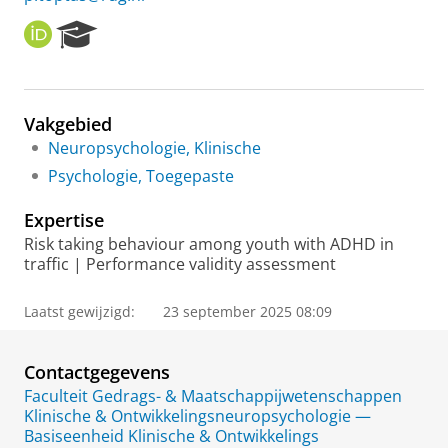
O
R
R
e
C
s
I
e
D
a
Vakgebied
r
Neuropsychologie, Klinische
c
h
Psychologie, Toegepaste
P
o
Expertise
r
Risk taking behaviour among youth with ADHD in
t
traffic | Performance validity assessment
a
l
Laatst gewijzigd:
23 september 2025 08:09
Contactgegevens
Faculteit Gedrags- & Maatschappijwetenschappen
Klinische & Ontwikkelingsneuropsychologie —
Basiseenheid Klinische & Ontwikkelings