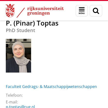
Skip
Skip
Over ons
P. (Pinar) Toptas
Menu
Zoek
to
to
en
Content
Navigation
zoeken
P. (Pinar) Toptas
PhD Student
Faculteit Gedrags- & Maatschappijwetenschappen
Telefoon:
E-mail:
p.toptas@rug.nl