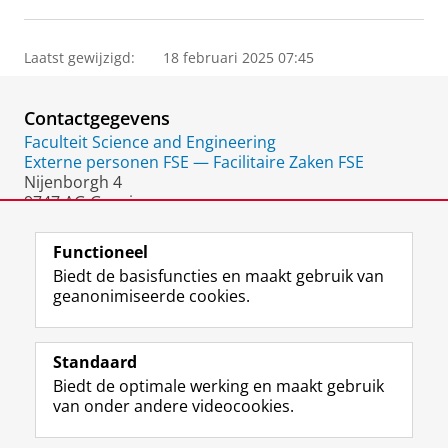
Laatst gewijzigd:
18 februari 2025 07:45
Contactgegevens
Faculteit Science and Engineering
Externe personen FSE — Facilitaire Zaken FSE
Nijenborgh 4
9747 AG Groningen
Nederland
Functioneel
Biedt de basisfuncties en maakt gebruik van
geanonimiseerde cookies.
F
L
R
I
Y
Volg de RUG
a
i
S
n
o
Standaard
c
n
S
s
u
Biedt de optimale werking en maakt gebruik
e
k
-
t
T
Studiekiezers
van onder andere videocookies.
b
e
f
a
u
Maatschappij/bedrijven
o
d
e
g
b