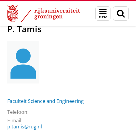
Skip
Skip
Over ons
Praktische zaken
Waar vindt u ons
P. Tamis
Menu
Zoek
to
to
en
Content
Navigation
zoeken
P. Tamis
Faculteit Science and Engineering
Telefoon:
E-mail:
p.tamis@rug.nl