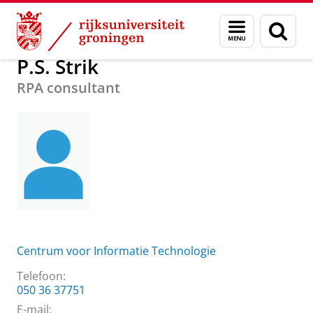
Skip
Skip
Over ons
P.S. Strik
Menu
Zoek
to
to
en
Content
Navigation
zoeken
P.S. Strik
RPA consultant
Centrum voor Informatie Technologie
Telefoon:
050 36 37751
E-mail: