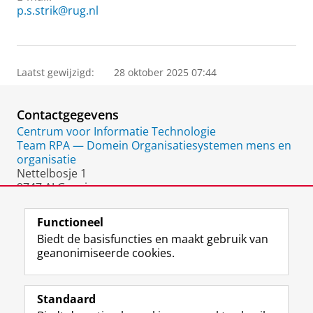
p.s.strik@rug.nl
Laatst gewijzigd:
28 oktober 2025 07:44
Contactgegevens
Centrum voor Informatie Technologie
Team RPA — Domein Organisatiesystemen mens en
organisatie
Nettelbosje 1
9747 AJ Groningen
Nederland
Functioneel
Biedt de basisfuncties en maakt gebruik van
geanonimiseerde cookies.
F
L
R
I
Y
Volg de RUG
a
i
S
n
o
Standaard
c
n
S
s
u