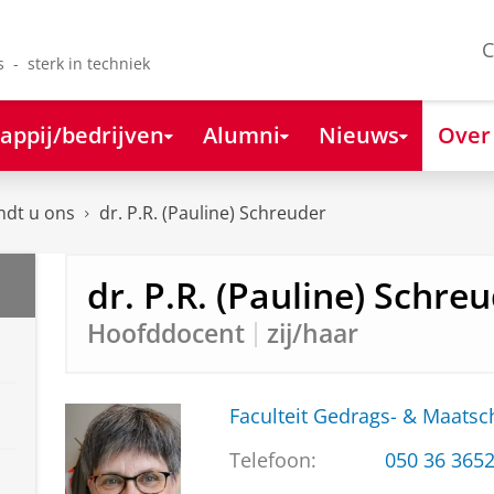
C
s - sterk in techniek
appij/bedrijven
Alumni
Nieuws
Over
ndt u ons
dr. P.R. (Pauline) Schreuder
dr. P.R. (Pauline) Schre
Hoofddocent
zij/haar
Faculteit Gedrags- & Maats
Telefoon:
050 36 365