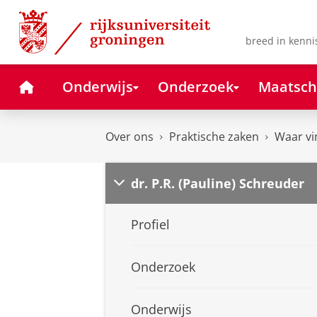
Skip
Skip
to
to
Content
Navigation
breed in kenni
Home
Onderwijs
Onderzoek
Maatsch
Over ons
Praktische zaken
Waar vi
dr. P.R. (Pauline) Schreuder
Profiel
Onderzoek
Onderwijs