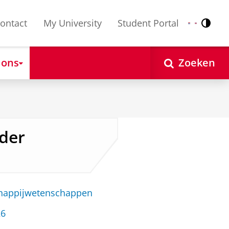
ontact
My University
Student Portal
Contr
Nederlands
English
 ons
Zoeken
uder
chappijwetenschappen
26