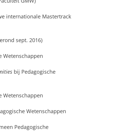
(Faculteit GMW)
we internationale Mastertrack
gerond sept. 2016)
che Wetenschappen
ities
bij Pedagogische
che Wetenschappen
edagogische Wetenschappen
gemeen Pedagogische