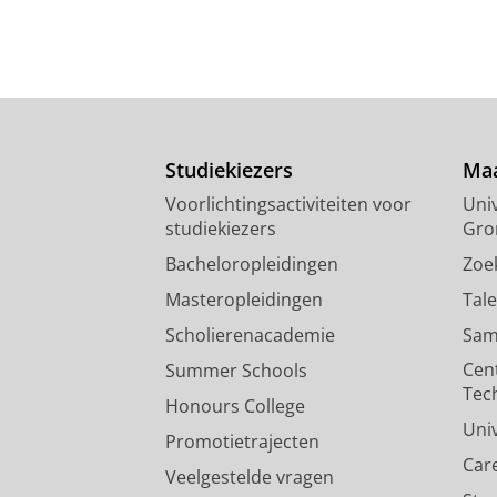
Studiekiezers
Maa
Voorlichtingsactiviteiten voor
Univ
studiekiezers
Gro
Bacheloropleidingen
Zoe
Masteropleidingen
Tal
Scholierenacademie
Sam
Cen
Summer Schools
Tec
Honours College
Uni
Promotietrajecten
Car
Veelgestelde vragen