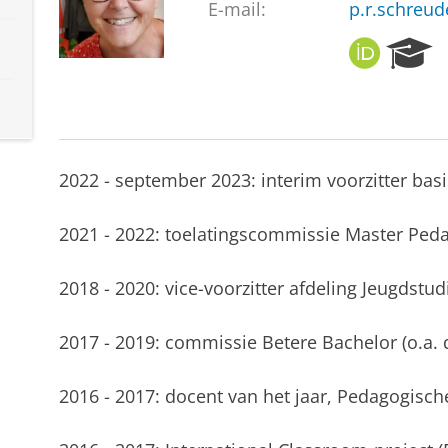
E-mail:
p.r.schreud
O
R
R
e
C
s
I
e
D
a
r
2022 - september 2023: interim voorzitter ba
c
h
P
2021 - 2022: toelatingscommissie Master Pe
o
r
2018 - 2020: vice-voorzitter afdeling Jeugdstud
t
a
l
2017 - 2019: commissie Betere Bachelor (o.a. 
2016 - 2017: docent van het jaar, Pedagogis