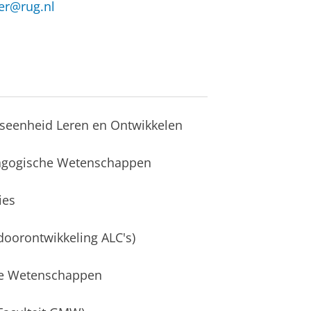
er@rug.nl
siseenheid Leren en Ontwikkelen
dagogische Wetenschappen
ies
doorontwikkeling ALC's)
che Wetenschappen