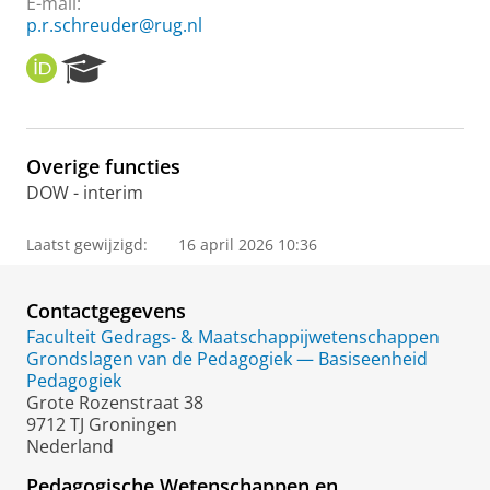
E-mail:
p.r.schreuder@rug.nl
O
R
R
e
C
s
I
e
D
a
Overige functies
r
DOW - interim
c
h
P
Laatst gewijzigd:
16 april 2026 10:36
o
r
t
Contactgegevens
a
Faculteit Gedrags- & Maatschappijwetenschappen
l
Grondslagen van de Pedagogiek — Basiseenheid
Pedagogiek
Grote Rozenstraat 38
9712 TJ Groningen
Nederland
Pedagogische Wetenschappen en