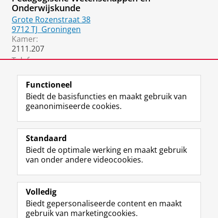
Onderwijskunde
Grote Rozenstraat 38
9712 TJ
Groningen
Kamer:
2111.207
Telefoon:
050 36 36526
Functioneel
Biedt de basisfuncties en maakt gebruik van
geanonimiseerde cookies.
F
L
R
I
Y
Volg de RUG
a
i
S
n
o
Standaard
c
n
S
s
u
Biedt de optimale werking en maakt gebruik
e
k
-
t
T
Studiekiezers
van onder andere videocookies.
b
e
f
a
u
Maatschappij/bedrijven
o
d
e
g
b
o
I
e
r
e
Alumni
k
n
d
a
-
Volledig
p
-
R
m
k
Biedt gepersonaliseerde content en maakt
Over ons
a
p
i
-
a
gebruik van marketingcookies.