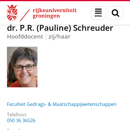
Skip
Skip
Over ons
dr. P.R. (Pauline) Schreuder
Menu
Zoek
to
to
en
Content
Navigation
zoeken
dr. P.R. (Pauline) Schreuder
Hoofddocent
zij/haar
Faculteit Gedrags- & Maatschappijwetenschappen
Telefoon:
050 36 36526