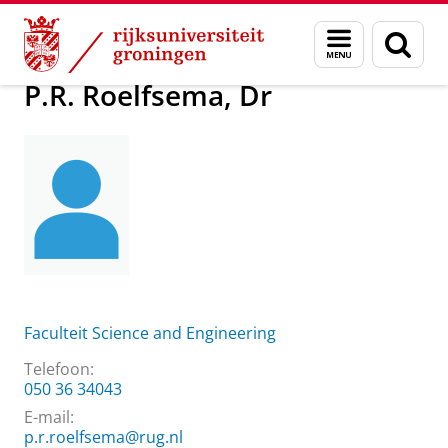
Skip
Skip
Over ons
P.R. Roelfsema, Dr
Menu
Zoek
to
to
en
Content
Navigation
zoeken
P.R. Roelfsema, Dr
Faculteit Science and Engineering
Telefoon:
050 36 34043
E-mail:
p.r.roelfsema@rug.nl