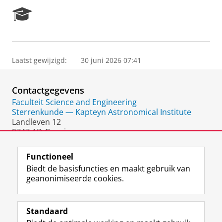
R
e
s
e
a
Laatst gewijzigd:
30 juni 2026 07:41
r
c
h
Contactgegevens
P
o
Faculteit Science and Engineering
r
Sterrenkunde — Kapteyn Astronomical Institute
t
Landleven 12
a
9747 AD Groningen
l
Nederland
Functioneel
Biedt de basisfuncties en maakt gebruik van
geanonimiseerde cookies.
F
L
R
I
Y
Volg de RUG
a
i
S
n
o
Standaard
c
n
S
s
u