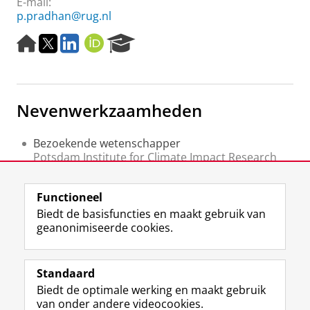
E-mail:
p.pradhan@rug.nl
H
T
L
O
R
o
w
i
R
e
m
i
n
C
s
e
t
k
I
e
p
t
e
D
a
Nevenwerkzaamheden
a
e
d
r
g
r
I
c
e
n
h
Bezoekende wetenschapper
P
Potsdam Institute for Climate Impact Research
o
(PIK)
r
IPCC
t
Functioneel
IPCC
a
Biedt de basisfuncties en maakt gebruik van
l
geanonimiseerde cookies.
F
L
R
I
Y
Volg de RUG
a
i
S
n
o
Standaard
c
n
S
s
u
Biedt de optimale werking en maakt gebruik
e
k
-
t
T
Studiekiezers
van onder andere videocookies.
b
e
f
a
u