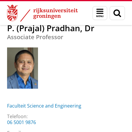
Skip
Skip
Over ons
P. (Prajal) Pradhan, Dr
Menu
Zoek
to
to
en
Content
Navigation
zoeken
P. (Prajal) Pradhan, Dr
Associate Professor
Faculteit Science and Engineering
Telefoon:
06 5001 9876