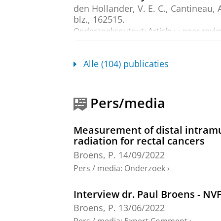
den Hollander, V. E. C.
,
Cantineau, A
blz.
, 162515.
Onderzoeksoutput
:
Article
›
›
peer revi
Long-Term Clinical and Physiol
Alle (104) publicaties
Malformations
den Hollander, V. E. C.
,
Gerritsen, S
9 blz.
, e70093.
Pers/media
Onderzoeksoutput
:
Article
›
›
peer revi
Normal Anal Sensibility in Pa
Measurement of distal intramu
radiation for rectal cancers
den Hollander, V. E. C.
,
Trzpis, M.
Onderzoeksoutput
:
Article
›
›
peer revi
Broens, P.
14/09/2022
Pers / media
:
Onderzoek
›
Pelvic Floor Rehabilitation af
Clinical Trial (FORCE Trial)
Interview dr. Paul Broens - NVF
The FORCE trial group
, Bosch, N. M.
Broens, P.
13/06/2022
Van Der Heijden, J. A. G. & Klarenbe