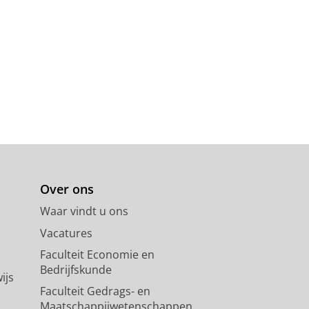
qualitative study guided by the
ancer Surgery: Sub-analysis of
Beets, G. L.,
Broens, P. M. A.
,
ncer.
55
,
3
,
blz. 1266-1273
8 blz.
Over ons
Waar vindt u ons
Vacatures
Faculteit Economie en
Bedrijfskunde
ijs
Faculteit Gedrags- en
Maatschappijwetenschappen