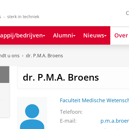
C
s - sterk in techniek
appij/bedrijven
Alumni
Nieuws
Over
ndt u ons
dr. P.M.A. Broens
dr. P.M.A. Broens
Faculteit Medische Weten
Telefoon:
E-mail:
p.m.a.broe