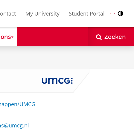
ontact
My University
Student Portal
Contr
Nederlands
English
 ons
Zoeken
schappen/UMCG
ns@umcg.nl