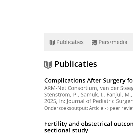
Publicaties
Pers/media
Publicaties
Complications After Surgery f
ARM-Net Consortium
, van der Steeg,
Stenström, P., Samuk, I., Fanjul, M., 
2025
,
In:
Journal of Pediatric Surger
Onderzoeksoutput
:
Article
›
›
peer revi
Fertility and obstetrical outc
sectional study