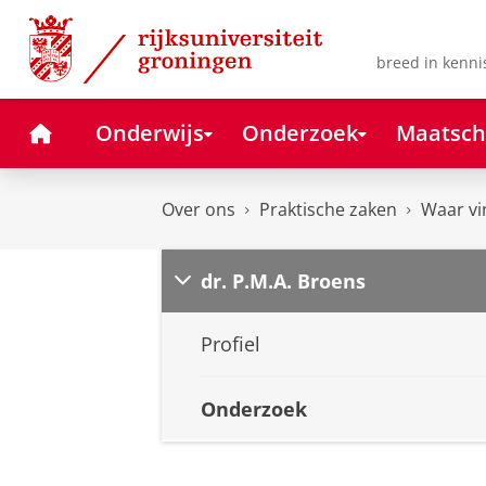
Skip
Skip
to
to
Content
Navigation
breed in kenni
Home
Onderwijs
Onderzoek
Maatsch
Over ons
Praktische zaken
Waar vi
dr. P.M.A. Broens
Profiel
Onderzoek