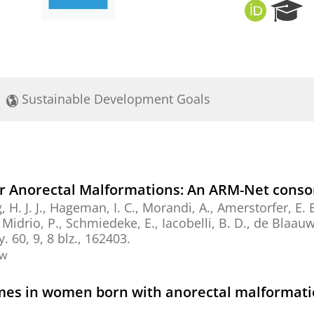
O
R
R
e
C
s
I
e
D
a
r
Sustainable Development Goals
c
h
P
o
r
t
or Anorectal Malformations: An ARM-Net conso
a
 H. J. J., Hageman, I. C., Morandi, A., Amerstorfer, E. E.,
l
Midrio, P., Schmiedeke, E., Iacobelli, B. D., de Blaauw, 
y.
60
,
9
,
8 blz.
, 162403.
ew
omes in women born with anorectal malformatio