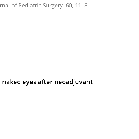
rnal of Pediatric Surgery.
60
,
11
,
8
cally for Anorectal
troenterology and motility.
37
,
12
,
y naked eyes after neoadjuvant
and motility.
37
,
4
,
10 blz.
, e14983.
 of a Multicenter Randomized
, P. M.
, Pierie Eugène Nicolas, J.,
. 235-242
8 blz.