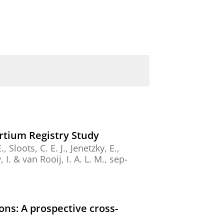
rtium Registry Study
 Sloots, C. E. J., Jenetzky, E.,
I. & van Rooij, I. A. L. M.,
sep-
ns: A prospective cross-