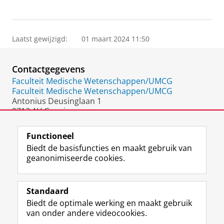
Laatst gewijzigd:
01 maart 2024 11:50
Contactgegevens
Faculteit Medische Wetenschappen/UMCG
Faculteit Medische Wetenschappen/UMCG
Antonius Deusinglaan 1
9713 AV Groningen
Nederland
Functioneel
Biedt de basisfuncties en maakt gebruik van
geanonimiseerde cookies.
F
L
R
I
Y
Volg de RUG
a
i
S
n
o
Standaard
c
n
S
s
u
Biedt de optimale werking en maakt gebruik
e
k
-
t
T
Studiekiezers
van onder andere videocookies.
b
e
f
a
u