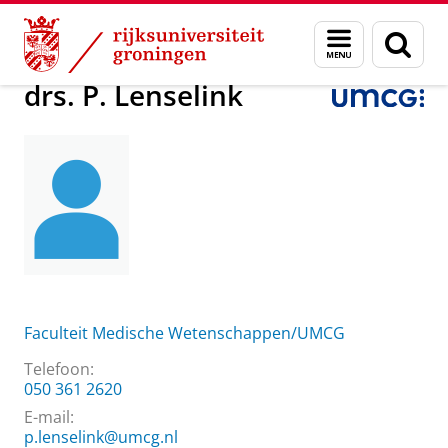
Skip
Skip
Over ons
drs. P. Lenselink
Menu
Zoek
to
to
en
Content
Navigation
zoeken
drs. P. Lenselink
Faculteit Medische Wetenschappen/UMCG
Telefoon:
050 361 2620
E-mail:
p.lenselink@umcg.nl