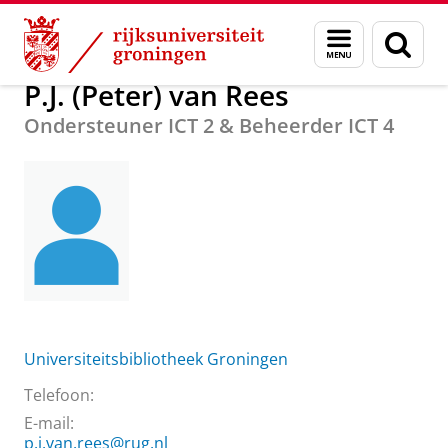
Skip
Skip
Over ons
P.J. (Peter) van Rees
Menu
Zoek
to
to
en
Content
Navigation
zoeken
P.J. (Peter) van Rees
Ondersteuner ICT 2 & Beheerder ICT 4
Universiteitsbibliotheek Groningen
Telefoon:
E-mail:
p.j.van.rees@rug.nl