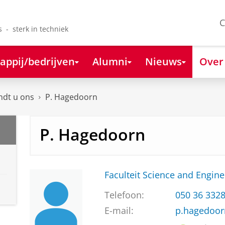
C
s - sterk in techniek
appij/bedrijven
Alumni
Nieuws
Over
ndt u ons
P. Hagedoorn
P. Hagedoorn
Faculteit Science and Engine
Telefoon:
050 36 332
E-mail:
p.hagedoor