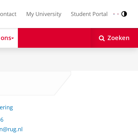
ontact
My University
Student Portal
Contr
Nederlands
English
 ons
Zoeken
ering
86
n@rug.nl