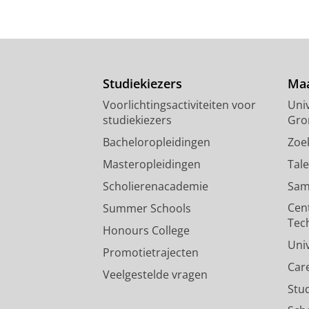
Studiekiezers
Maa
Voorlichtingsactiviteiten voor
Univ
studiekiezers
Gro
Bacheloropleidingen
Zoe
Masteropleidingen
Tal
Scholierenacademie
Sam
Cen
Summer Schools
Tec
Honours College
Uni
Promotietrajecten
Car
Veelgestelde vragen
Stu