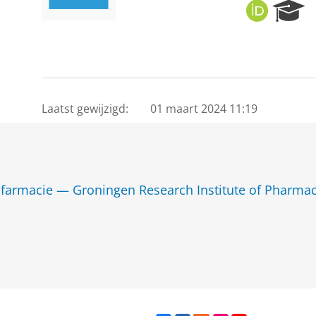
O
R
R
e
C
s
I
e
D
a
r
c
Laatst gewijzigd:
01 maart 2024 11:19
h
P
o
r
t
farmacie — Groningen Research Institute of Pharma
a
l