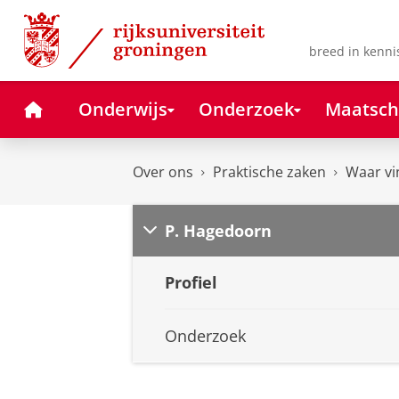
Skip
Skip
to
to
Content
Navigation
breed in kenni
Home
Onderwijs
Onderzoek
Maatsch
Over ons
Praktische zaken
Waar vi
P. Hagedoorn
Profiel
Onderzoek