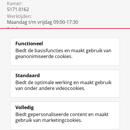
Kamer:
5171.0162
Werktijden:
Maandag t/m vrijdag 09:00-17:30
Telefoon:
06 3192 1516
Functioneel
Biedt de basisfuncties en maakt gebruik van
geanonimiseerde cookies.
F
L
R
I
Y
Volg de RUG
a
i
S
n
o
Standaard
c
n
S
s
u
Biedt de optimale werking en maakt gebruik
e
k
-
t
T
Studiekiezers
van onder andere videocookies.
b
e
f
a
u
Maatschappij/bedrijven
o
d
e
g
b
o
I
e
r
e
Alumni
k
n
d
a
-
Volledig
p
-
R
m
k
Biedt gepersonaliseerde content en maakt
Over ons
a
p
i
-
a
gebruik van marketingcookies.
g
a
j
a
n