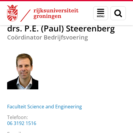
Skip
Skip
Over ons
drs. P.E. (Paul) Steerenberg
Menu
Zoek
to
to
en
Content
Navigation
zoeken
drs. P.E. (Paul) Steerenberg
Coördinator Bedrijfsvoering
Faculteit Science and Engineering
Telefoon:
06 3192 1516