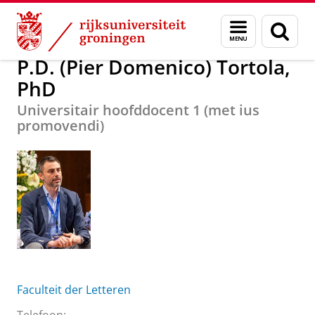
Skip
Skip
Over ons
P.D. (Pier Domenico) Tortola, PhD
Menu
Zoek
to
to
en
Content
Navigation
zoeken
P.D. (Pier Domenico) Tortola,
PhD
Universitair hoofddocent 1 (met ius
promovendi)
Faculteit der Letteren