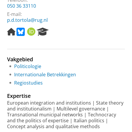
Telefoon:
050 36 33110
E-mail:
p.d.tortola@rug.nl
H
B
O
R
o
l
R
e
m
u
C
s
e
e
I
e
p
s
D
a
Vakgebied
a
k
r
g
y
c
Politicologie
e
h
Internationale Betrekkingen
P
Regiostudies
o
r
Expertise
t
a
European integration and institutions | State theory
l
and institutionalism | Multilevel governance |
Transnational municipal networks | Technocracy
and the politics of expertise | Italian politics |
Concept analysis and qualitative methods