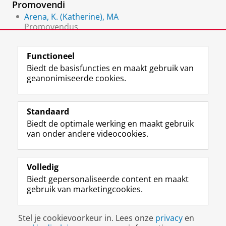
Promovendi
Arena, K. (Katherine), MA
Promovendus
Saraseko, T. (Tatiana)
Functioneel
Biedt de basisfuncties en maakt gebruik van
geanonimiseerde cookies.
F
L
R
I
Y
Volg de RUG
a
i
S
n
o
Standaard
c
n
S
s
u
Biedt de optimale werking en maakt gebruik
e
k
-
t
T
Studiekiezers
van onder andere videocookies.
b
e
f
a
u
Maatschappij/bedrijven
o
d
e
g
b
o
I
e
r
e
Alumni
k
n
d
a
-
Volledig
p
-
R
m
k
Biedt gepersonaliseerde content en maakt
Over ons
a
p
i
-
a
gebruik van marketingcookies.
g
a
j
a
n
i
g
k
c
a
Disclaimer & Copyright
Privacy
Cookies
n
i
s
c
a
Stel je cookievoorkeur in. Lees onze
privacy
en
Inloggen