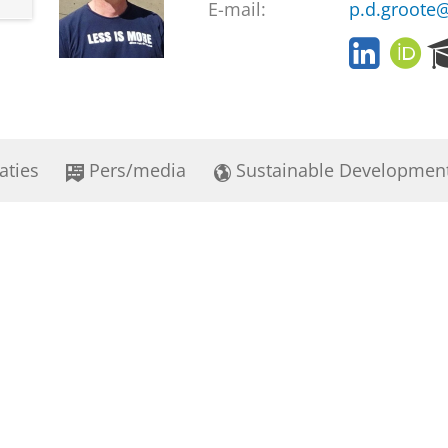
E-mail:
p.d.groote@
L
O
i
R
n
C
k
I
e
D
d
aties
Pers/media
Sustainable Developmen
I
n