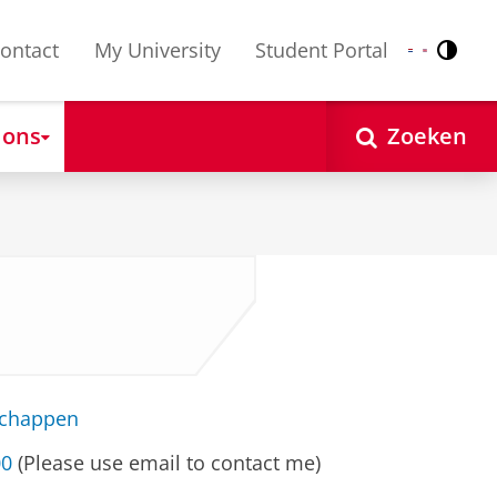
ontact
My University
Student Portal
Contr
Nederlands
English
 ons
Zoeken
schappen
00
(Please use email to contact me)