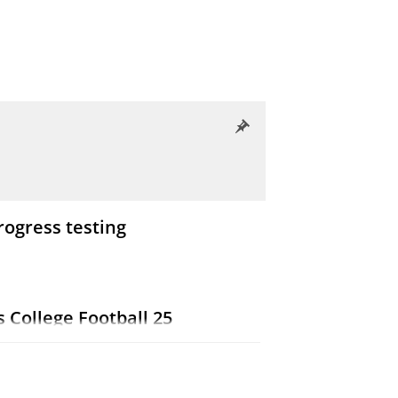
rogress testing
s College Football 25
63-75
13 blz.