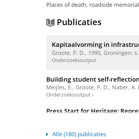
Places of death, roadside memoria
Publicaties
Kapitaalvorming in infrastru
Groote, P. D.
,
1995
, Groningen:
s.
Onderzoeksoutput
Building student self-reflecti
Meijles, E.
,
Groote, P. D.
,
Naber, A. 
Onderzoeksoutput
›
Press Start for Heritage: Repre
Tilborg, G. V.
&
Groote, P.
,
19-jun-2
Onderzoeksoutput
:
Article
›
›
peer revi
Alle (180) publicaties