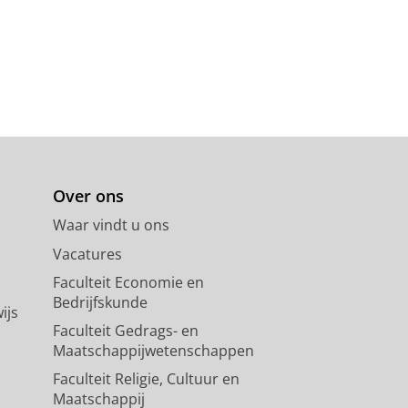
Over ons
Waar vindt u ons
Vacatures
Faculteit Economie en
Bedrijfskunde
ijs
Faculteit Gedrags- en
Maatschappijwetenschappen
Faculteit Religie, Cultuur en
Maatschappij