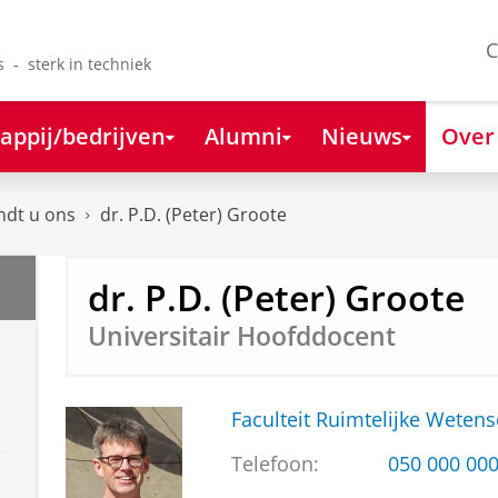
C
s - sterk in techniek
appij/bedrijven
Alumni
Nieuws
Over
ndt u ons
dr. P.D. (Peter) Groote
dr. P.D. (Peter) Groote
Universitair Hoofddocent
Faculteit Ruimtelijke Weten
Telefoon:
050 000 00