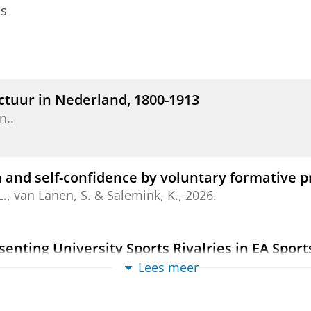
ls
ctuur in Nederland, 1800-1913
n.
.
on and self-confidence by voluntary formative p
L.
,
van Lanen, S.
&
Salemink, K.
,
2026
.
senting University Sports Rivalries in EA Sport
026
,
In:
International Journal of Role-Playing.
19
,
blz. 
Lees meer
ew