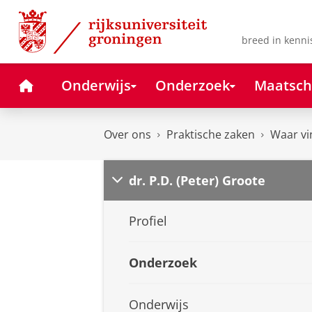
Skip
Skip
to
to
Content
Navigation
breed in kenni
Home
Onderwijs
Onderzoek
Maatsch
Over ons
Praktische zaken
Waar vi
dr. P.D. (Peter) Groote
Profiel
Onderzoek
Onderwijs