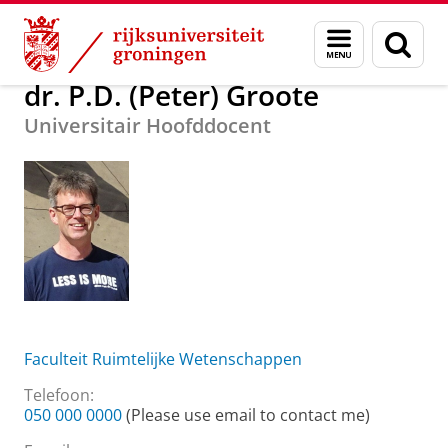
Skip
Skip
Over ons
dr. P.D. (Peter) Groote
Menu
Zoek
to
to
en
Content
Navigation
zoeken
dr. P.D. (Peter) Groote
Universitair Hoofddocent
Faculteit Ruimtelijke Wetenschappen
Telefoon:
050 000 0000
(Please use email to contact me)