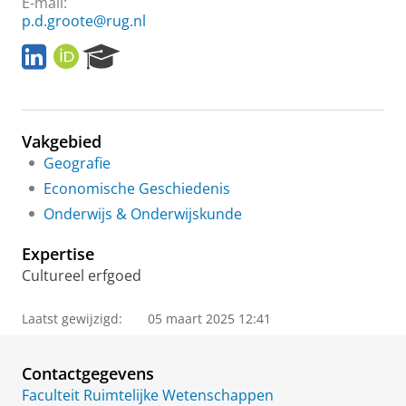
E-mail:
p.d.groote@rug.nl
L
O
R
i
R
e
n
C
s
k
I
e
e
D
a
Vakgebied
d
r
I
c
Geografie
n
h
Economische Geschiedenis
P
Onderwijs & Onderwijskunde
o
r
Expertise
t
a
Cultureel erfgoed
l
Laatst gewijzigd:
05 maart 2025 12:41
Contactgegevens
Faculteit Ruimtelijke Wetenschappen