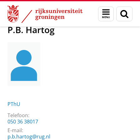
Skip
Skip
Over ons
P.B. Hartog
Menu
Zoek
to
to
en
Content
Navigation
zoeken
P.B. Hartog
PThU
Telefoon:
050 36 38017
E-mail:
p.b.hartog@rug.nl