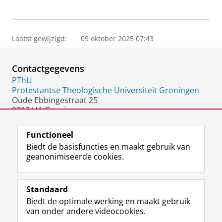
Laatst gewijzigd:
09 oktober 2025 07:43
Contactgegevens
PThU
Protestantse Theologische Universiteit Groningen
Oude Ebbingestraat 25
9712 HA Groningen
Nederland
Functioneel
Biedt de basisfuncties en maakt gebruik van
geanonimiseerde cookies.
F
L
R
I
Y
Volg de RUG
a
i
S
n
o
Standaard
c
n
S
s
u
Biedt de optimale werking en maakt gebruik
e
k
-
t
T
Studiekiezers
van onder andere videocookies.
b
e
f
a
u