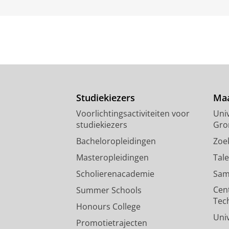
Studiekiezers
Maa
Voorlichtingsactiviteiten voor
Univ
studiekiezers
Gro
Bacheloropleidingen
Zoe
Masteropleidingen
Tal
Scholierenacademie
Sam
Cen
Summer Schools
Tec
Honours College
Uni
Promotietrajecten