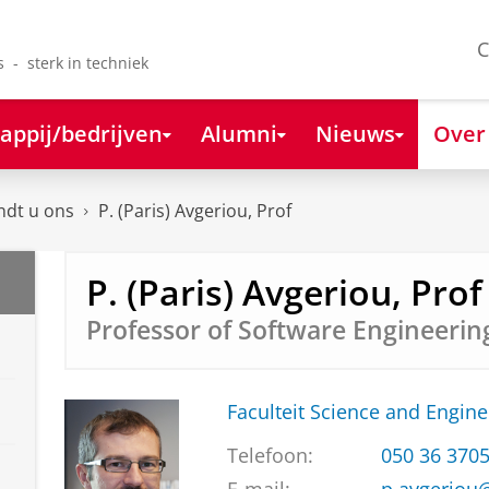
C
s - sterk in techniek
appij/bedrijven
Alumni
Nieuws
Over
ndt u ons
P. (Paris) Avgeriou, Prof
P. (Paris) Avgeriou, Prof
Professor of Software Engineerin
Faculteit Science and Engine
Telefoon:
050 36 370