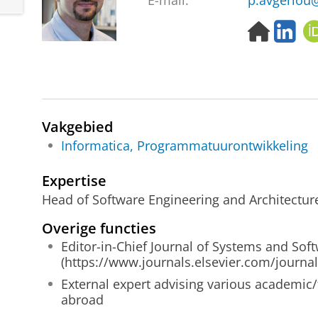
E-mail:
p.avgeriou
H
L
o
i
m
n
e
k
p
e
a
d
g
I
Vakgebied
e
n
Informatica, Programmatuurontwikkeling
Expertise
Head of Software Engineering and Architectur
Overige functies
Editor-in-Chief Journal of Systems and Sof
(https://www.journals.elsevier.com/journa
External expert advising various academic/
abroad