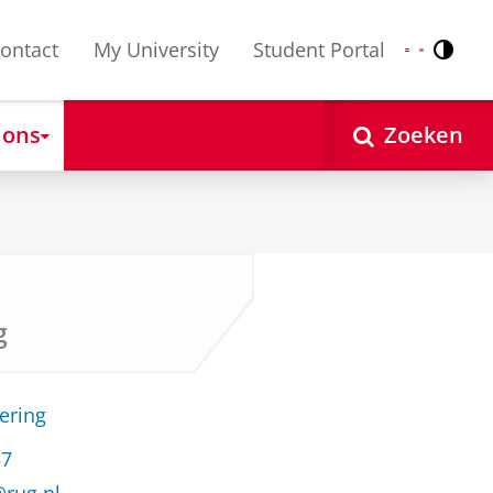
ontact
My University
Student Portal
Contr
Nederlands
English
 ons
Zoeken
g
ering
57