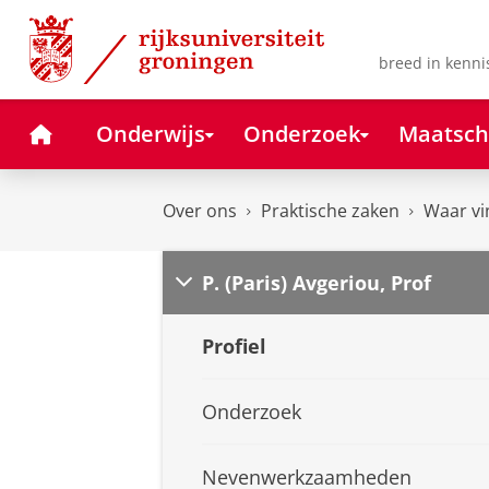
Skip
Skip
to
to
Content
Navigation
breed in kenni
Home
Onderwijs
Onderzoek
Maatsch
Over ons
Praktische zaken
Waar vi
P. (Paris) Avgeriou, Prof
Profiel
Onderzoek
Nevenwerkzaamheden