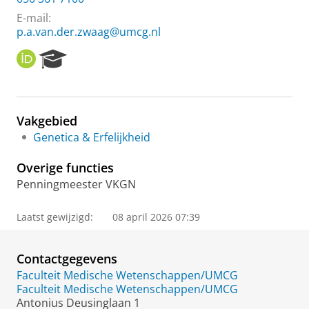
E-mail:
p.a.van.der.zwaag@umcg.nl
O
R
R
e
C
s
I
e
D
a
Vakgebied
r
Genetica & Erfelijkheid
c
h
Overige functies
P
o
Penningmeester VKGN
r
t
Laatst gewijzigd:
08 april 2026 07:39
a
l
Contactgegevens
Faculteit Medische Wetenschappen/UMCG
Faculteit Medische Wetenschappen/UMCG
Antonius Deusinglaan 1