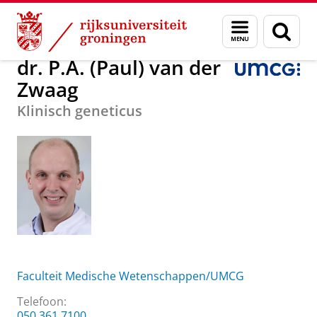
Skip
Skip
Over ons
dr. P.A. (Paul) van der Zwaag
Menu
Zoek
to
to
en
Content
Navigation
zoeken
dr. P.A. (Paul) van der
Zwaag
Klinisch geneticus
Faculteit Medische Wetenschappen/UMCG
Telefoon:
050 361 7100