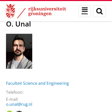
Skip
Skip
Over ons
Praktische zaken
Waar vindt u ons
O. Unal
Menu
Zoek
to
to
en
Content
Navigation
zoeken
O. Unal
Faculteit Science and Engineering
Telefoon:
E-mail:
o.unal@rug.nl