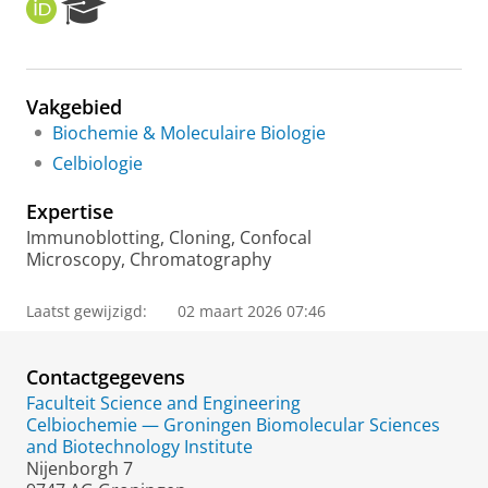
O
R
R
e
C
s
I
e
D
a
Vakgebied
r
Biochemie & Moleculaire Biologie
c
h
Celbiologie
P
o
Expertise
r
Immunoblotting, Cloning, Confocal
t
Microscopy, Chromatography
a
l
Laatst gewijzigd:
02 maart 2026 07:46
Contactgegevens
Faculteit Science and Engineering
Celbiochemie — Groningen Biomolecular Sciences
and Biotechnology Institute
Nijenborgh 7