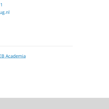
71
ug.nl
EB Academia