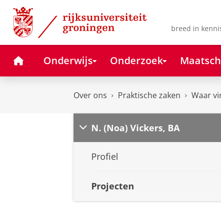
Skip
Skip
to
to
Content
Navigation
breed in kenni
Home
Onderwijs
Onderzoek
Maatsch
Over ons
Praktische zaken
Waar vi
N. (Noa) Vickers, BA
Profiel
Projecten