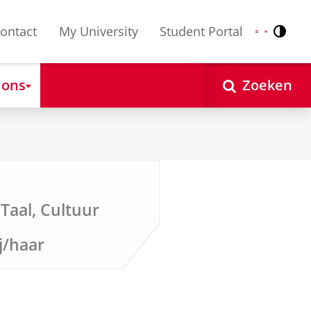
ontact
My University
Student Portal
Contr
Nederlands
English
 ons
Zoeken
Taal, Cultuur
ij/haar