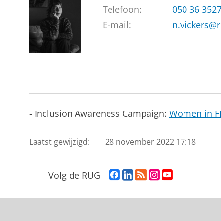
Telefoon:
050 36 352
E-mail:
n.vickers@r
- Inclusion Awareness Campaign:
Women in F
Laatst gewijzigd:
28 november 2022 17:18
F
L
R
I
Y
Volg de RUG
a
i
S
n
o
c
n
S
s
u
e
k
-
t
T
b
e
f
a
u