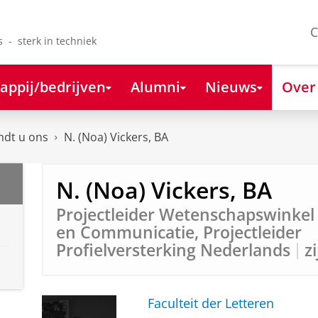
C
s - sterk in techniek
appij/bedrijven
Alumni
Nieuws
Over
ndt u ons
N. (Noa) Vickers, BA
N. (Noa) Vickers, BA
Projectleider Wetenschapswinkel 
en Communicatie, Projectleider
Profielversterking Nederlands
z
Faculteit der Letteren