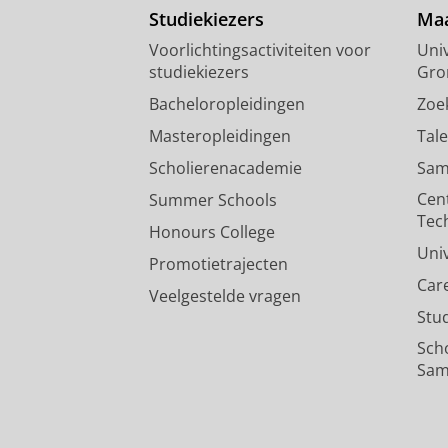
Studiekiezers
Maa
Voorlichtingsactiviteiten voor
Univ
studiekiezers
Gro
Bacheloropleidingen
Zoe
Masteropleidingen
Tal
Scholierenacademie
Sam
Cen
Summer Schools
Tec
Honours College
Uni
Promotietrajecten
Car
Veelgestelde vragen
Stu
Sch
Sam