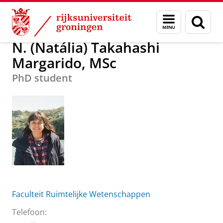
Skip
Skip
N. (Natália) Takahashi Margarido, MSc
Menu
Zoek
to
to
en
Content
Navigation
zoeken
N. (Natália) Takahashi
Margarido, MSc
PhD student
Faculteit Ruimtelijke Wetenschappen
Telefoon: