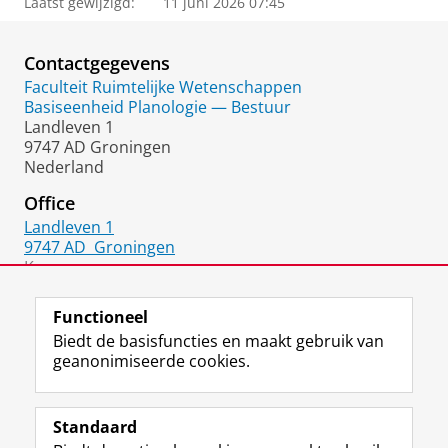
Laatst gewijzigd:
11 juni 2026 07:45
Contactgegevens
Faculteit Ruimtelijke Wetenschappen
Basiseenheid Planologie — Bestuur
Landleven 1
9747 AD Groningen
Nederland
Office
Landleven 1
9747 AD
Groningen
Kamer:
303
Functioneel
Biedt de basisfuncties en maakt gebruik van
geanonimiseerde cookies.
F
L
R
I
Y
Volg de RUG
a
i
S
n
o
Standaard
c
n
S
s
u