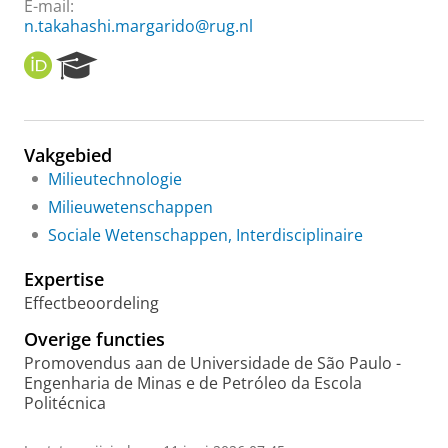
E-mail:
n.takahashi.margarido@rug.nl
O
R
R
e
C
s
I
e
D
a
Vakgebied
r
Milieutechnologie
c
h
Milieuwetenschappen
P
Sociale Wetenschappen, Interdisciplinaire
o
r
Expertise
t
a
Effectbeoordeling
l
Overige functies
Promovendus aan de Universidade de São Paulo -
Engenharia de Minas e de Petróleo da Escola
Politécnica