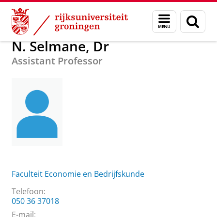
Skip
Skip
Over ons
N. Selmane, Dr
Menu
Zoek
to
to
en
Content
Navigation
zoeken
N. Selmane, Dr
Assistant Professor
Faculteit Economie en Bedrijfskunde
Telefoon:
050 36 37018
E-mail: