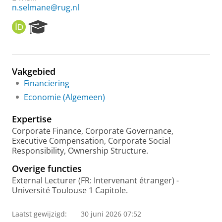
n.selmane@rug.nl
O
R
R
e
C
s
I
e
D
a
Vakgebied
r
Financiering
c
h
Economie (Algemeen)
P
o
Expertise
r
Corporate Finance, Corporate Governance,
t
Executive Compensation, Corporate Social
a
Responsibility, Ownership Structure.
l
Overige functies
External Lecturer (FR: Intervenant étranger) -
Université Toulouse 1 Capitole.
Laatst gewijzigd:
30 juni 2026 07:52