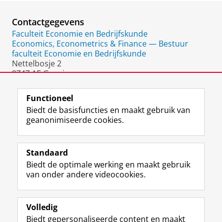
Contactgegevens
Faculteit Economie en Bedrijfskunde
Economics, Econometrics & Finance — Bestuur
faculteit Economie en Bedrijfskunde
Nettelbosje 2
9747 AE Groningen
Nederland
Functioneel
Biedt de basisfuncties en maakt gebruik van
geanonimiseerde cookies.
F
L
R
I
Y
Volg de RUG
a
i
S
n
o
Standaard
c
n
S
s
u
Biedt de optimale werking en maakt gebruik
e
k
-
t
T
Studiekiezers
van onder andere videocookies.
b
e
f
a
u
Maatschappij/bedrijven
o
d
e
g
b
o
I
e
r
e
Alumni
k
n
d
a
-
Volledig
p
-
R
m
k
Biedt gepersonaliseerde content en maakt