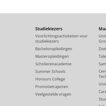
Studiekiezers
Maa
Voorlichtingsactiviteiten voor
Univ
studiekiezers
Gro
Bacheloropleidingen
Zoe
Masteropleidingen
Tal
Scholierenacademie
Sam
Cen
Summer Schools
Tec
Honours College
Uni
Promotietrajecten
Car
Veelgestelde vragen
Stu