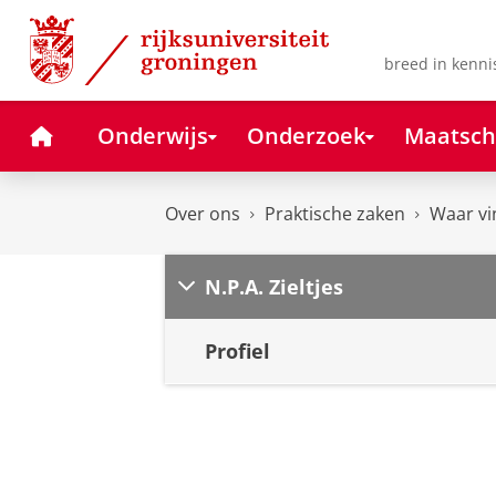
Skip
Skip
to
to
Content
Navigation
breed in kenni
Home
Onderwijs
Onderzoek
Maatsch
Over ons
Praktische zaken
Waar vi
N.P.A. Zieltjes
Profiel