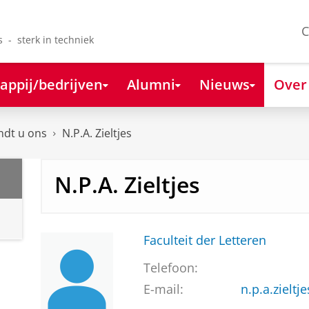
C
s - sterk in techniek
appij/bedrijven
Alumni
Nieuws
Over
ndt u ons
N.P.A. Zieltjes
N.P.A. Zieltjes
Faculteit der Letteren
Telefoon:
E-mail:
n.p.a.zieltj