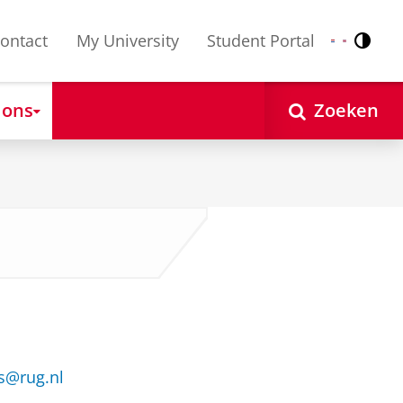
ontact
My University
Student Portal
Contr
Nederlands
English
 ons
Zoeken
es@rug.nl