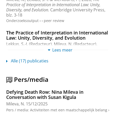
Practice of Interpretation in International Law: Unity,
Diversity, and Evolution.
Cambridge University Press
,
blz. 3-18
Onderzoeksoutput
›
›
peer review
The Practice of Interpretation in International
Law: Unity, Diversity, and Evolution
Lekkas, S.-I. (Redacteur),
Mileva, N.
(Redacteur),
Merkouris, P.
(Redacteur) & de Vries-Zou, I. T.
Lees meer
(Redacteur),
2026
,
Cambridge University Press
.
438
blz.
Alle (17) publicaties
Onderzoeksoutput
›
›
peer review
Changing the Narrative: The Founding
Pers/media
Mothers of Law
Mileva, N.
,
Tsampi, K.
,
Flórez Rojas, L.
&
Kübek, G.
,
3-
Defying Death Row: Nina Mileva in
mrt-2025
Conversation with Susan Kigula
Onderzoeksoutput
›
Mileva, N.
15/12/2025
Pers / media
:
Activiteiten met een maatschappelijk belang
›
Towards a General Doctrine of Consistent