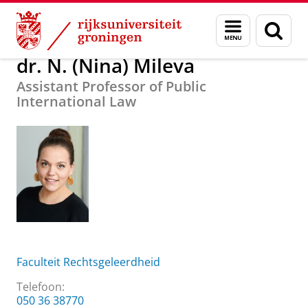
Skip
Skip
Over ons
dr. N. (Nina) Mileva
Menu
Zoek
to
to
en
Content
Navigation
zoeken
dr. N. (Nina) Mileva
Assistant Professor of Public
International Law
Faculteit Rechtsgeleerdheid
Telefoon:
050 36 38770