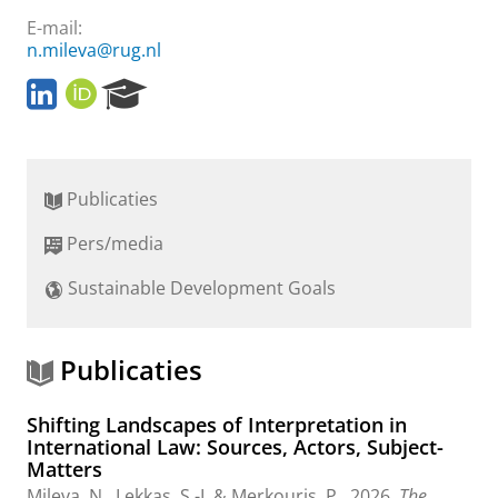
E-mail:
n.mileva@rug.nl
L
O
R
i
R
e
n
C
s
k
I
e
e
D
a
Publicaties
d
r
I
c
Pers/media
n
h
P
Sustainable Development Goals
o
r
t
a
Publicaties
l
Shifting Landscapes of Interpretation in
International Law: Sources, Actors, Subject-
Matters
Mileva, N.
,
Lekkas, S.-I.
&
Merkouris, P.
,
2026
,
The