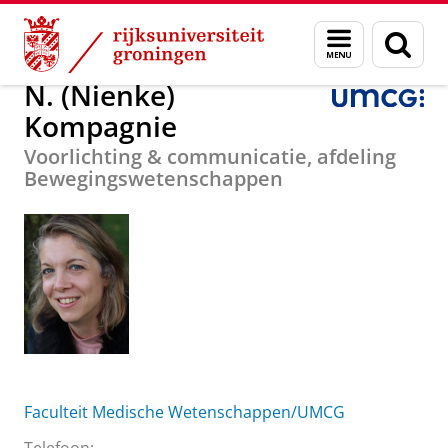
Skip
Skip
Over ons
N. (Nienke) Kompagnie
Menu
Zoek
to
to
en
Content
Navigation
zoeken
N. (Nienke)
Kompagnie
Voorlichting & communicatie, afdeling
Bewegingswetenschappen
Faculteit Medische Wetenschappen/UMCG