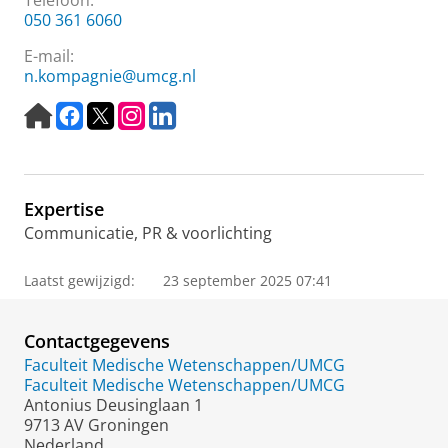
Telefoon:
050 361 6060
E-mail:
n.kompagnie@umcg.nl
H
F
T
I
L
o
a
w
n
i
m
c
i
s
n
e
e
t
t
k
p
b
t
a
e
Expertise
a
o
e
g
d
g
o
r
r
I
Communicatie, PR & voorlichting
e
k
B
a
n
B
e
m
Laatst gewijzigd:
23 september 2025 07:41
e
w
B
w
e
e
e
g
w
Contactgegevens
g
i
e
Faculteit Medische Wetenschappen/UMCG
i
n
g
Faculteit Medische Wetenschappen/UMCG
n
g
i
Antonius Deusinglaan 1
g
s
n
9713 AV Groningen
s
w
g
Nederland