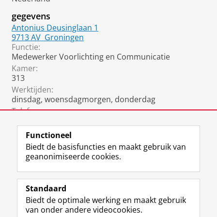
w
e
s
e
t
w
gegevens
t
e
e
Antonius Deusinglaan 1
e
n
t
9713 AV
Groningen
n
s
e
Functie:
s
c
n
Medewerker Voorlichting en Communicatie
c
h
s
Kamer:
h
a
c
313
a
p
h
p
p
a
Werktijden:
p
e
p
dinsdag, woensdagmorgen, donderdag
e
n
p
Telefoon:
n
e
050 361 6060
n
Functioneel
Biedt de basisfuncties en maakt gebruik van
geanonimiseerde cookies.
F
L
R
I
Y
Volg de RUG
a
i
S
n
o
Standaard
c
n
S
s
u
Biedt de optimale werking en maakt gebruik
e
k
-
t
T
Studiekiezers
van onder andere videocookies.
b
e
f
a
u