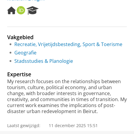
H
O
R
o
R
e
m
C
s
e
I
e
p
D
a
Vakgebied
a
r
Recreatie, Vrijetijdsbesteding, Sport & Toerisme
g
c
e
h
Geografie
P
Stadsstudies & Planologie
o
r
Expertise
t
a
My research focuses on the relationships between
l
tourism, culture, political economy, and urban
change, with broader interests in governance,
creativity, and communities in times of transition. My
current work examines the implications of post-
disaster urban redevelopment in Beirut.
Laatst gewijzigd:
11 december 2025 15:51