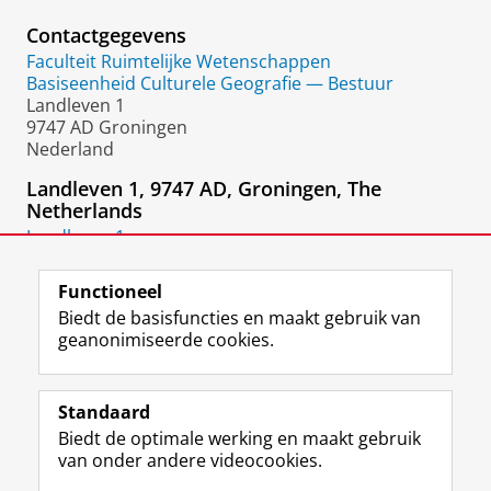
Contactgegevens
Faculteit Ruimtelijke Wetenschappen
Basiseenheid Culturele Geografie — Bestuur
Landleven 1
9747 AD Groningen
Nederland
Landleven 1, 9747 AD, Groningen, The
Netherlands
Landleven 1
9747 AD
Groningen
Functioneel
Biedt de basisfuncties en maakt gebruik van
geanonimiseerde cookies.
F
L
R
I
Y
Volg de RUG
a
i
S
n
o
Standaard
c
n
S
s
u
Biedt de optimale werking en maakt gebruik
e
k
-
t
T
Studiekiezers
van onder andere videocookies.
b
e
f
a
u
Maatschappij/bedrijven
o
d
e
g
b