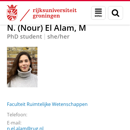
Skip
Skip
Over ons
N. (Nour) El Alam, M
Menu
Zoek
to
to
en
Content
Navigation
zoeken
N. (Nour) El Alam, M
PhD student
she/her
Faculteit Ruimtelijke Wetenschappen
Telefoon:
E-mail:
n.el.alam@rug.nl