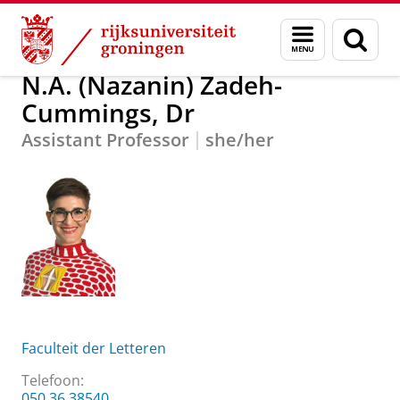
Skip
Skip
Over ons
N.A. (Nazanin) Zadeh-Cummings, Dr
Menu
Zoek
to
to
en
Content
Navigation
zoeken
N.A. (Nazanin) Zadeh-
Cummings, Dr
Assistant Professor
she/her
Faculteit der Letteren
Telefoon:
050 36 38540