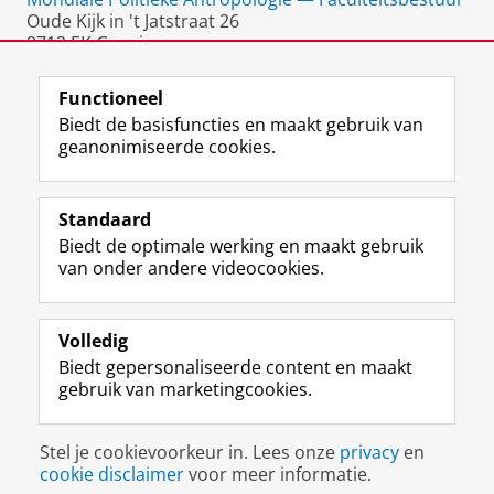
Oude Kijk in 't Jatstraat 26
9712 EK Groningen
Nederland
Functioneel
Biedt de basisfuncties en maakt gebruik van
geanonimiseerde cookies.
F
L
R
I
Y
Volg de RUG
a
i
S
n
o
Standaard
c
n
S
s
u
Biedt de optimale werking en maakt gebruik
e
k
-
t
T
Studiekiezers
van onder andere videocookies.
b
e
f
a
u
Maatschappij/bedrijven
o
d
e
g
b
o
I
e
r
e
Alumni
k
n
d
a
-
Volledig
p
-
R
m
k
Biedt gepersonaliseerde content en maakt
Over ons
a
p
i
-
a
gebruik van marketingcookies.
g
a
j
a
n
i
g
k
c
a
Disclaimer & Copyright
Privacy
Cookies
n
i
s
c
a
Stel je cookievoorkeur in. Lees onze
privacy
en
Inloggen
a
n
u
o
l
cookie disclaimer
voor meer informatie.
R
a
n
u
R