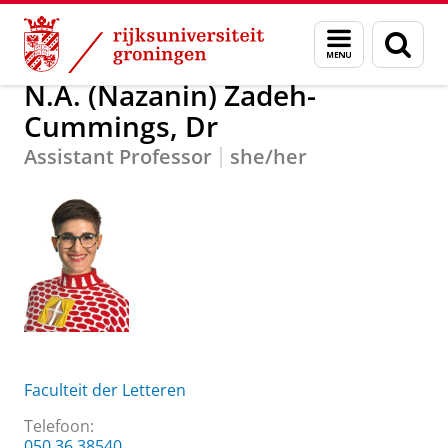
Skip
Skip
Over ons
N.A. (Nazanin) Zadeh-Cummings, Dr
Menu
Zoek
to
to
en
Content
Navigation
zoeken
N.A. (Nazanin) Zadeh-
Cummings, Dr
Assistant Professor
she/her
Faculteit der Letteren
Telefoon:
050 36 38540