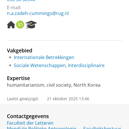
E-mail:
n.a.zadeh-cummings@rug.nl
H
O
R
o
R
e
m
C
s
e
I
e
p
D
a
Vakgebied
a
r
Internationale Betrekkingen
g
c
e
h
Sociale Wetenschappen, Interdisciplinaire
P
o
Expertise
r
humanitarianism, civil society, North Korea
t
a
l
Laatst gewijzigd:
21 oktober 2025 13:46
Contactgegevens
Faculteit der Letteren
Mondiale Politieke Antropologie — Faculteitsbestuur