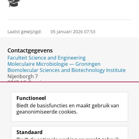
R
e
s
e
a
Laatst gewijzigd:
05 januari 2026 07:53
r
c
h
Contactgegevens
P
o
Faculteit Science and Engineering
r
Moleculaire Microbiologie — Groningen
t
Biomolecular Sciences and Biotechnology Institute
a
Nijenborgh 7
l
9747 AG Groningen
Nederland
Functioneel
Biedt de basisfuncties en maakt gebruik van
geanonimiseerde cookies.
F
L
R
I
Y
Volg de RUG
a
i
S
n
o
Standaard
c
n
S
s
u