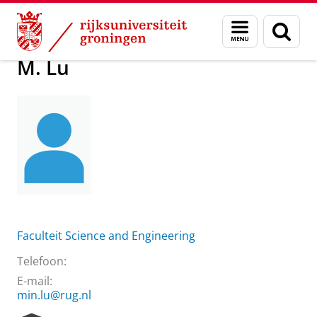
Skip
Skip
Over ons
Praktische zaken
Waar vindt u ons
M. Lu
Menu
Zoek
to
to
en
Content
Navigation
zoeken
M. Lu
Faculteit Science and Engineering
Telefoon:
E-mail:
min.lu@rug.nl