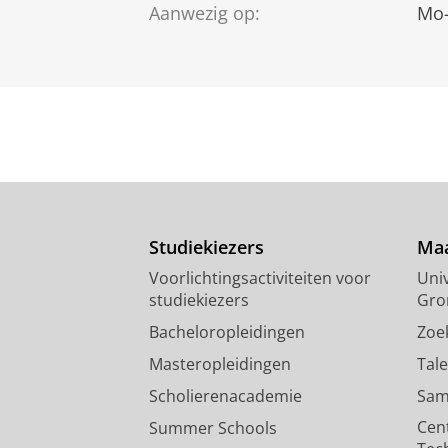
Aanwezig op:
Mo-
Studiekiezers
Maa
Voorlichtingsactiviteiten voor
Univ
studiekiezers
Gro
Bacheloropleidingen
Zoe
Masteropleidingen
Tal
Scholierenacademie
Sam
Cen
Summer Schools