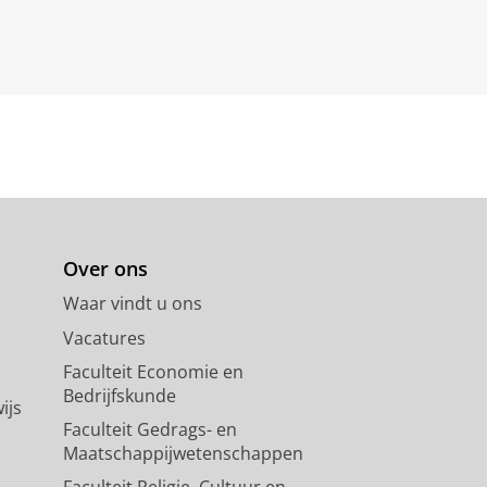
Over ons
Waar vindt u ons
Vacatures
Faculteit Economie en
Bedrijfskunde
ijs
Faculteit Gedrags- en
Maatschappijwetenschappen
Faculteit Religie, Cultuur en