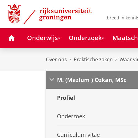
Skip
Skip
to
to
Content
Navigation
breed in kenni
Home
Onderwijs
Onderzoek
Maatsch
Over ons
Praktische zaken
Waar vi
M. (Mazlum ) Ozkan, MSc
Profiel
Onderzoek
Curriculum vitae