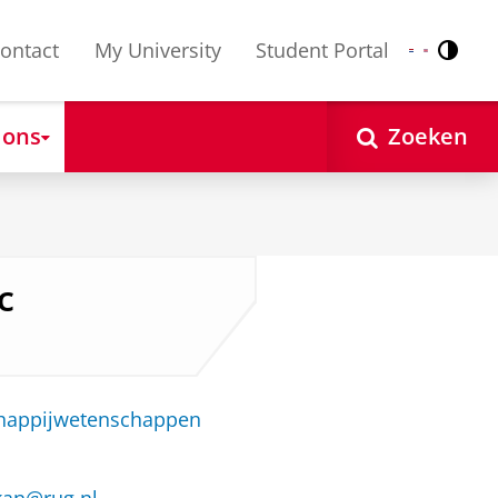
ontact
My University
Student Portal
Contr
Nederlands
English
 ons
Zoeken
c
chappijwetenschappen