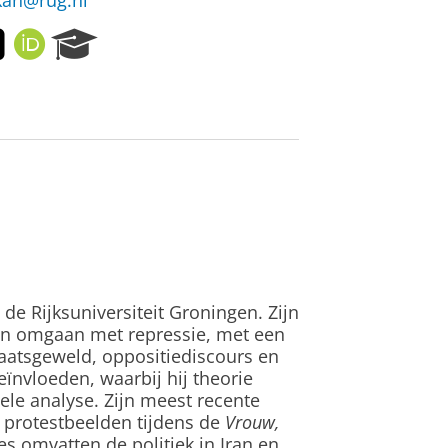
an@rug.nl
X
O
R
R
e
C
s
I
e
D
a
r
c
h
P
o
r
t
a
e Rijksuniversiteit Groningen. Zijn
l
en omgaan met repressie, met een
taatsgeweld, oppositiediscours en
eïnvloeden, waarbij hij theorie
ele analyse. Zijn meest recente
protestbeelden tijdens de
Vrouw,
es omvatten de politiek in Iran en