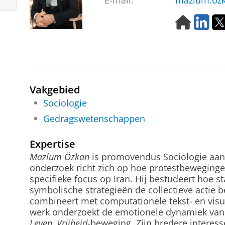
E-mail:
mazlum.ozk
H
L
o
i
m
n
e
k
p
e
a
d
g
I
Vakgebied
e
n
Sociologie
Gedragswetenschappen
Expertise
Mazlum Özkan
is promovendus Sociologie aan d
onderzoek richt zich op hoe protestbeweging
specifieke focus op Iran. Hij bestudeert hoe s
symbolische strategieën de collectieve actie b
combineert met computationele tekst- en visu
werk onderzoekt de emotionele dynamiek van 
Leven, Vrijheid
-beweging. Zijn bredere interess