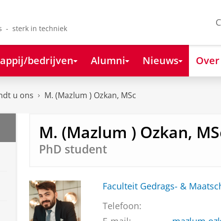
C
s - sterk in techniek
appij/bedrijven
Alumni
Nieuws
Over
ndt u ons
M. (Mazlum ) Ozkan, MSc
M. (Mazlum ) Ozkan, MS
PhD student
Faculteit Gedrags- & Maats
Telefoon: